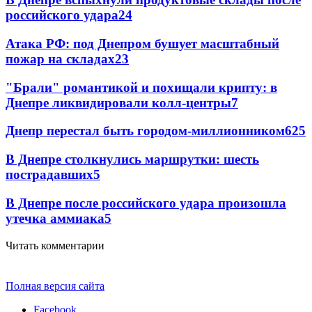
российского удара
24
Атака РФ: под Днепром бушует масштабный
пожар на складах
23
"Брали" романтикой и похищали крипту: в
Днепре ликвидировали колл-центры
7
Днепр перестал быть городом-миллионником
6
25
В Днепре столкнулись маршрутки: шесть
пострадавших
5
В Днепре после российского удара произошла
утечка аммиака
5
Читать комментарии
Полная версия сайта
Facebook