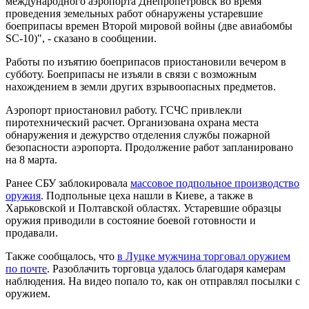
международного аэропорта Днепропетровск во время
проведения земельных работ обнаружены устаревшие
боеприпасы времен Второй мировой войны (две авиабомбы
SC-10)", - сказано в сообщении.
Работы по изъятию боеприпасов приостановили вечером в
субботу. Боеприпасы не изъяли в связи с возможным
нахождением в земли других взрывоопасных предметов.
Аэропорт приостановил работу. ГСЧС привлекли
пиротехнический расчет. Организована охрана места
обнаружения и дежурство отделения службы пожарной
безопасности аэропорта. Продолжение работ запланировано
на 8 марта.
Ранее СБУ заблокировала
массовое подпольное производство
оружия
. Подпольные цеха нашли в Киеве, а также в
Харьковской и Полтавской областях. Устаревшие образцы
оружия приводили в состояние боевой готовности и
продавали.
Также сообщалось, что
в Луцке мужчина торговал оружием
по почте
. Разоблачить торговца удалось благодаря камерам
наблюдения. На видео попало то, как он отправлял посылки с
оружием.