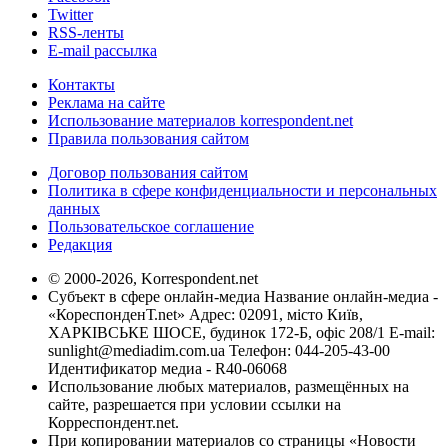
Twitter
RSS-ленты
E-mail рассылка
Контакты
Реклама на сайте
Использование материалов korrespondent.net
Правила пользования сайтом
Договор пользования сайтом
Политика в сфере конфиденциальности и персональных
данных
Пользовательское соглашение
Редакция
© 2000-2026, Korrespondent.net
Субъект в сфере онлайн-медиа Название онлайн-медиа -
«КореспонденТ.net» Адрес: 02091, місто Київ,
ХАРКІВСЬКЕ ШОСЕ, будинок 172-Б, офіс 208/1 E-mail:
sunlight@mediadim.com.ua
Телефон: 044-205-43-00
Идентификатор медиа - R40-06068
Использование любых материалов, размещённых на
сайте, разрешается при условии ссылки на
Корреспондент.net.
При копировании материалов со страницы «Новости