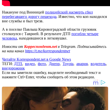
Накануне под Винницей
полицейский насмерть сбил
перебегавшего дорогу пешехода
. Известно, что коп находился
вне службы и был трезв.
А в поселке Павлыш Кировоградской области грузовик
столкнулся с Таврией. В результате ДТП
погибли четыре
человека
, находившиеся в легковушке.
Новости от
Корреспондент.net
в Telegram. Подписывайтесь
на наш канал
https://t.me/korrespondentnet
Читайте Korrespondent.net в Google News
ТЕГИ:
ДТП
,
видео
,
фото
,
Днепр
,
Toyota
,
авария
,
водитель
,
внедорожник
Если вы заметили ошибку, выделите необходимый текст и
нажмите Ctrl+Enter, чтобы сообщить об этом редакции.