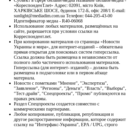
Субъект в сфере онлайн-медиа Название онлайн-медиа -
«КореспонденТ.net» Адрес: 02091, місто Київ,
ХАРКІВСЬКЕ ШОСЕ, будинок 172-Б, офіс 208/1 E-mail:
sunlight@mediadim.com.ua
Телефон: 044-205-43-00
Идентификатор медиа - R40-06068
Использование любых материалов, размещённых на
сайте, разрешается при условии ссылки на
Корреспондент.net.
При копировании материалов со страницы «Новости
Украины и мира», для интернет-изданий – обязательна
прямая открытая для поисковых систем гиперссылка.
Ссылка должна быть размещена в независимости от
полного либо частичного использования материалов.
Гиперссылка (для интернет- изданий) – должна быть
размещена в подзаголовке или в первом абзаце
материала.
Новости с пометками "Мнение", "Экспертиза",
"Заявление", "Регионы", "Деньги", "Власть", "Выборы",
"Тест-драйв", "Спецпроекты", "Промо" публикуются на
правах рекламы.
Раздел Спецпроекты создается совместно с
коммерческими партнерами.
Любое копирование, публикация, републикация и
другое распространение информации, которое содержит
ссылку на "Интерфакс-Украина", EPA / UPG, строго