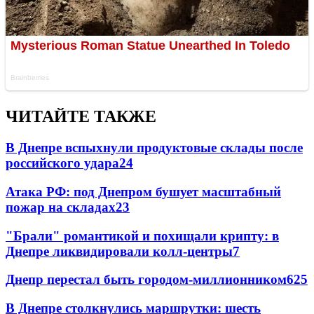
ЧИТАЙТЕ ТАКЖЕ
В Днепре вспыхнули продуктовые склады после
российского удара
24
Атака РФ: под Днепром бушует масштабный
пожар на складах
23
"Брали" романтикой и похищали крипту: в
Днепре ликвидировали колл-центры
7
Днепр перестал быть городом-миллионником
6
25
В Днепре столкнулись маршрутки: шесть