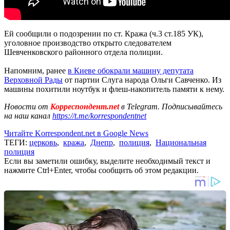
Ей сообщили о подозрении по ст. Кража (ч.3 ст.185 УК),
уголовное производство открыто следователем
Шевченковского районного отдела полиции.
Напомним, ранее
в Киеве обокрали машину депутата
Верховной Рады
от партии Слуга народа Ольги Савченко. Из
машины похитили ноутбук и флеш-накопитель памяти к нему.
Новости от
Корреспондент.net
в Telegram. Подписывайтесь
на наш канал
https://t.me/korrespondentnet
Читайте Korrespondent.net в Google News
ТЕГИ:
церковь
,
кража
,
Днепр
,
полиция
,
Национальная
полиция
Если вы заметили ошибку, выделите необходимый текст и
нажмите Ctrl+Enter, чтобы сообщить об этом редакции.