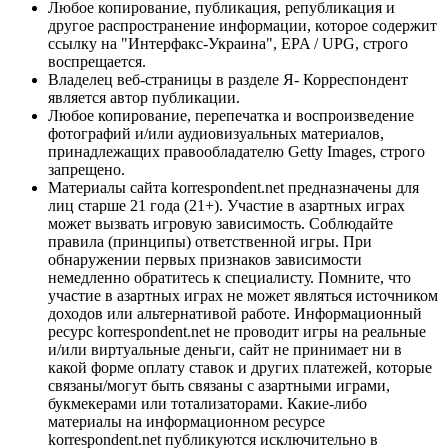
Любое копирование, публикация, републикация и
другое распространение информации, которое содержит
ссылку на "Интерфакс-Украина", EPA / UPG, строго
воспрещается.
Владелец веб-страницы в разделе Я- Корреспондент
является автор публикации.
Любое копирование, перепечатка и воспроизведение
фотографий и/или аудиовизуальных материалов,
принадлежащих правообладателю Getty Images, строго
запрещено.
Материалы сайта korrespondent.net предназначены для
лиц старше 21 года (21+). Участие в азартных играх
может вызвать игровую зависимость. Соблюдайте
правила (принципы) ответственной игры. При
обнаружении первых признаков зависимости
немедленно обратитесь к специалисту. Помните, что
участие в азартных играх не может являться источником
доходов или альтернативой работе. Информационный
ресурс korrespondent.net не проводит игры на реальные
и/или виртуальные деньги, сайт не принимает ни в
какой форме оплату ставок и других платежей, которые
связаны/могут быть связаны с азартными играми,
букмекерами или тотализаторами. Какие-либо
материалы на информационном ресурсе
korrespondent.net публикуются исключительно в