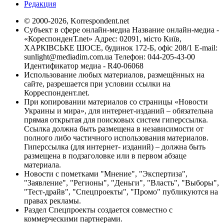
Редакция
© 2000-2026, Korrespondent.net
Субъект в сфере онлайн-медиа Название онлайн-медиа -
«КореспонденТ.net» Адрес: 02091, місто Київ,
ХАРКІВСЬКЕ ШОСЕ, будинок 172-Б, офіс 208/1 E-mail:
sunlight@mediadim.com.ua
Телефон: 044-205-43-00
Идентификатор медиа - R40-06068
Использование любых материалов, размещённых на
сайте, разрешается при условии ссылки на
Корреспондент.net.
При копировании материалов со страницы «Новости
Украины и мира», для интернет-изданий – обязательна
прямая открытая для поисковых систем гиперссылка.
Ссылка должна быть размещена в независимости от
полного либо частичного использования материалов.
Гиперссылка (для интернет- изданий) – должна быть
размещена в подзаголовке или в первом абзаце
материала.
Новости с пометками "Мнение", "Экспертиза",
"Заявление", "Регионы", "Деньги", "Власть", "Выборы",
"Тест-драйв", "Спецпроекты", "Промо" публикуются на
правах рекламы.
Раздел Спецпроекты создается совместно с
коммерческими партнерами.