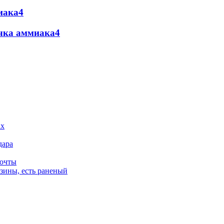
иака
4
ечка аммиака
4
дара
почты
зины, есть раненый