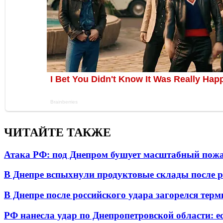
ЧИТАЙТЕ ТАКЖЕ
Атака РФ: под Днепром бушует масштабный пожа
В Днепре вспыхнули продуктовые склады после р
В Днепре после российского удара загорелся тер
РФ нанесла удар по Днепропетровской области: е