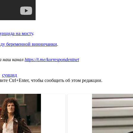
уицида на мосту
.
ду беременной винничанки
.
а наш канал
https://t.me/korrespondentnet
,
суицид
те Ctrl+Enter, чтобы сообщить об этом редакции.