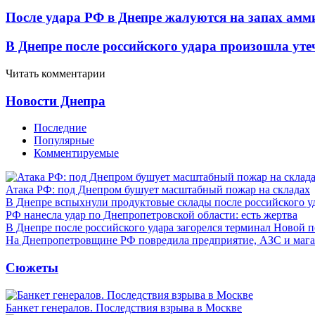
После удара РФ в Днепре жалуются на запах амм
В Днепре после российского удара произошла ут
Читать комментарии
Новости Днепра
Последние
Популярные
Комментируемые
Атака РФ: под Днепром бушует масштабный пожар на складах
В Днепре вспыхнули продуктовые склады после российского у
РФ нанесла удар по Днепропетровской области: есть жертва
В Днепре после российского удара загорелся терминал Новой 
На Днепропетровщине РФ повредила предприятие, АЗС и мага
Сюжеты
Банкет генералов. Последствия взрыва в Москве