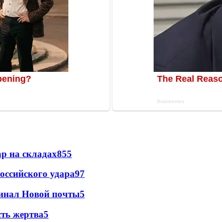
р на складах
855
оссийского удара
97
минал Новой почты
5
сть жертва
5