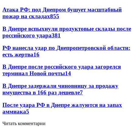
Атака РФ: под Днепром бушует масштабный
пожар на складах
855
В Днепре вспыхнули продуктовые склады после
российского удара
381
РФ нанесла удар по Днепропетровской области:
есть жертва
16
В Днепре после российского удара загорелся
терминал Новой почты
14
В Днепре задержали чиновницу за продажу
имущества в 166 раз дешевле
7
После удара РФ в Днепре жалуются на запах
аммиака
5
Читать комментарии