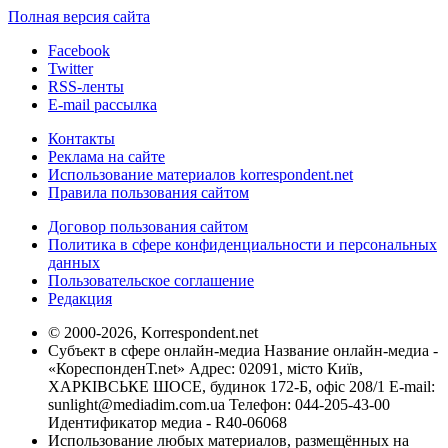
Полная версия сайта
Facebook
Twitter
RSS-ленты
E-mail рассылка
Контакты
Реклама на сайте
Использование материалов korrespondent.net
Правила пользования сайтом
Договор пользования сайтом
Политика в сфере конфиденциальности и персональных
данных
Пользовательское соглашение
Редакция
© 2000-2026, Korrespondent.net
Субъект в сфере онлайн-медиа Название онлайн-медиа -
«КореспонденТ.net» Адрес: 02091, місто Київ,
ХАРКІВСЬКЕ ШОСЕ, будинок 172-Б, офіс 208/1 E-mail:
sunlight@mediadim.com.ua
Телефон: 044-205-43-00
Идентификатор медиа - R40-06068
Использование любых материалов, размещённых на