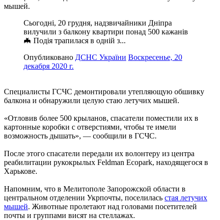
мышей.
Сьогодні, 20 грудня, надзвичайники Дніпра
вилучили з балкону квартири понад 500 кажанів
🦇 Подія трапилася в одній з...
Опубликовано
ДСНС України
Воскресенье, 20
декабря 2020 г.
Специалисты ГСЧС демонтировали утепляющую обшивку
балкона и обнаружили целую стаю летучих мышей.
«Отловив более 500 крыланов, спасатели поместили их в
картонные коробки с отверстиями, чтобы те имели
возможность дышать», — сообщили в ГСЧС.
После этого спасатели передали их волонтеру из центра
реабилитации рукокрылых Feldman Ecopark, находящегося в
Харькове.
Напомним, что в Мелитополе Запорожской области в
центральном отделении Укрпочты, поселилась
стая летучих
мышей
. Животные пролетают над головами посетителей
почты и группами висят на стеллажах.