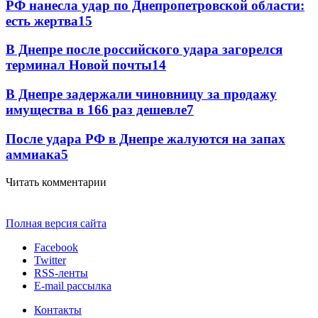
РФ нанесла удар по Днепропетровской области:
есть жертва
15
В Днепре после российского удара загорелся
терминал Новой почты
14
В Днепре задержали чиновницу за продажу
имущества в 166 раз дешевле
7
После удара РФ в Днепре жалуются на запах
аммиака
5
Читать комментарии
Полная версия сайта
Facebook
Twitter
RSS-ленты
E-mail рассылка
Контакты