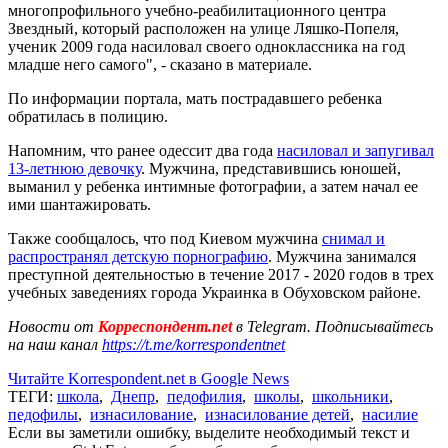
многопрофильного учебно-реабилитационного центра
Звездный, который расположен на улице Ляшко-Попеля,
ученик 2009 года насиловал своего одноклассника на год
младше него самого", - сказано в материале.
По информации портала, мать пострадавшего ребенка
обратилась в полицию.
Напомним, что ранее одессит два года
насиловал и запугивал
13-летнюю девочку
. Мужчина, представившись юношей,
выманил у ребенка интимные фотографии, а затем начал ее
ими шантажировать.
Также сообщалось, что под Киевом мужчина
снимал и
распространял детскую порнографию
. Мужчина занимался
преступной деятельностью в течение 2017 - 2020 годов в трех
учебных заведениях города Украинка в Обуховском районе.
Новости от
Корреспондент.net
в Telegram. Подписывайтесь
на наш канал
https://t.me/korrespondentnet
Читайте Korrespondent.net в Google News
ТЕГИ:
школа
,
Днепр
,
педофилия
,
школы
,
школьники
,
педофилы
,
изнасилование
,
изнасилование детей
,
насилие
Если вы заметили ошибку, выделите необходимый текст и