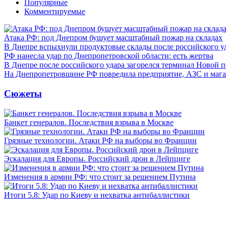
Популярные
Комментируемые
Атака РФ: под Днепром бушует масштабный пожар на складах
В Днепре вспыхнули продуктовые склады после российского у
РФ нанесла удар по Днепропетровской области: есть жертва
В Днепре после российского удара загорелся терминал Новой 
На Днепропетровщине РФ повредила предприятие, АЗС и мага
Сюжеты
Банкет генералов. Последствия взрыва в Москве
Грязные технологии. Атаки РФ на выборы во Франции
Эскалация для Европы. Российский дрон в Лейпциге
Изменения в армии РФ: что стоит за решением Путина
Итоги 5.8: Удар по Киеву и нехватка антибаллистики