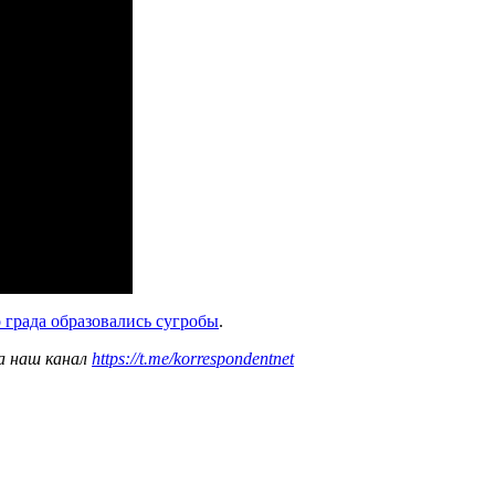
 града образовались сугробы
.
а наш канал
https://t.me/korrespondentnet