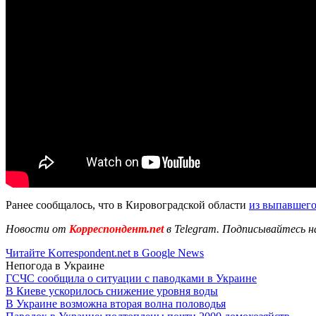
Ранее сообщалось, что в Кировоградской области
из выпавшего
Новости от
Корреспондент.net
в Telegram. Подписывайтесь н
Читайте Korrespondent.net в Google News
Непогода в Украине
ГСЧС сообщила о ситуации с паводками в Украине
В Киеве ускорилось снижение уровня воды
В Украине возможна вторая волна половодья