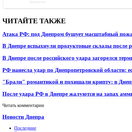
ЧИТАЙТЕ ТАКЖЕ
Атака РФ: под Днепром бушует масштабный пожа
В Днепре вспыхнули продуктовые склады после р
В Днепре после российского удара загорелся тер
РФ нанесла удар по Днепропетровской области: е
"Брали" романтикой и похищали крипту: в Днеп
После удара РФ в Днепре жалуются на запах амм
Читать комментарии
Новости Днепра
Последние