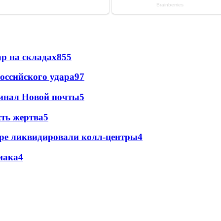
р на складах
855
оссийского удара
97
минал Новой почты
5
сть жертва
5
ре ликвидировали колл-центры
4
иака
4