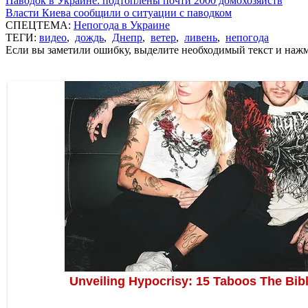
Паводок в Украине: подтоплены почти 2000 домохозяйств
Власти Киева сообщили о ситуации с паводком
СПЕЦТЕМА:
Непогода в Украине
ТЕГИ:
видео
,
дождь
,
Днепр
,
ветер
,
ливень
,
непогода
Если вы заметили ошибку, выделите необходимый текст и нажми