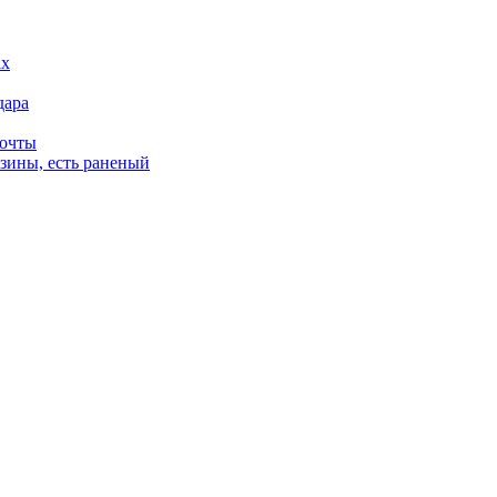
дара
почты
зины, есть раненый