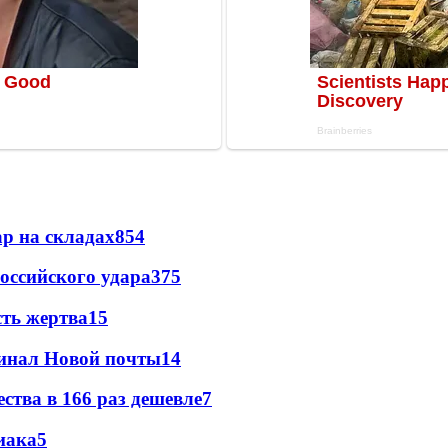
р на складах
854
оссийского удара
375
сть жертва
15
минал Новой почты
14
ства в 166 раз дешевле
7
иака
5