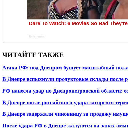
ЧИТАЙТЕ ТАКЖЕ
Атака РФ: под Днепром бушует масштабный пожа
В Днепре вспыхнули продуктовые склады после р
РФ нанесла удар по Днепропетровской области: е
В Днепре после российского удара загорелся тер
В Днепре задержали чиновницу за продажу имуще
После удара РФ в Днепре жалуются на запах амм