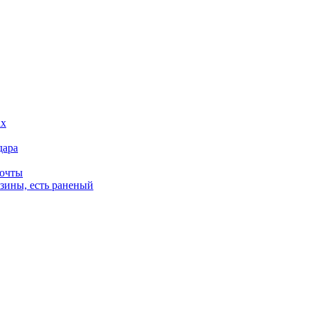
дара
почты
зины, есть раненый