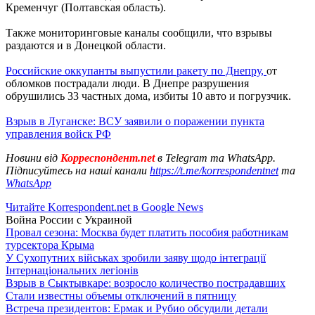
Кременчуг (Полтавская область).
Также мониторинговые каналы сообщили, что взрывы
раздаются и в Донецкой области.
Российские оккупанты выпустили ракету по Днепру,
от
обломков пострадали люди. В Днепре разрушения
обрушились 33 частных дома, избиты 10 авто и погрузчик.
Взрыв в Луганске: ВСУ заявили о поражении пункта
управления войск РФ
Новини від
Корреспондент.net
в Telegram та WhatsApp.
Підписуйтесь на наші канали
https://t.me/korrespondentnet
та
WhatsApp
Читайте Korrespondent.net в Google News
Война России с Украиной
Провал сезона: Москва будет платить пособия работникам
турсектора Крыма
У Сухопутних військах зробили заяву щодо інтеграції
Інтернаціональних легіонів
Взрыв в Сыктывкаре: возросло количество пострадавших
Стали известны объемы отключений в пятницу
Встреча президентов: Ермак и Рубио обсудили детали