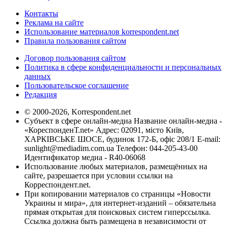
Контакты
Реклама на сайте
Использование материалов korrespondent.net
Правила пользования сайтом
Договор пользования сайтом
Политика в сфере конфиденциальности и персональных
данных
Пользовательское соглашение
Редакция
© 2000-2026, Korrespondent.net
Субъект в сфере онлайн-медиа Название онлайн-медиа -
«КореспонденТ.net» Адрес: 02091, місто Київ,
ХАРКІВСЬКЕ ШОСЕ, будинок 172-Б, офіс 208/1 E-mail:
sunlight@mediadim.com.ua
Телефон: 044-205-43-00
Идентификатор медиа - R40-06068
Использование любых материалов, размещённых на
сайте, разрешается при условии ссылки на
Корреспондент.net.
При копировании материалов со страницы «Новости
Украины и мира», для интернет-изданий – обязательна
прямая открытая для поисковых систем гиперссылка.
Ссылка должна быть размещена в независимости от