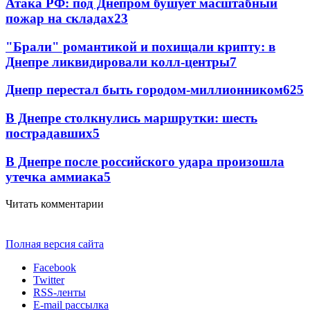
Атака РФ: под Днепром бушует масштабный
пожар на складах
23
"Брали" романтикой и похищали крипту: в
Днепре ликвидировали колл-центры
7
Днепр перестал быть городом-миллионником
6
25
В Днепре столкнулись маршрутки: шесть
пострадавших
5
В Днепре после российского удара произошла
утечка аммиака
5
Читать комментарии
Полная версия сайта
Facebook
Twitter
RSS-ленты
E-mail рассылка