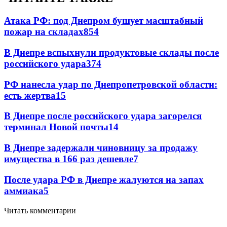
Атака РФ: под Днепром бушует масштабный
пожар на складах
854
В Днепре вспыхнули продуктовые склады после
российского удара
374
РФ нанесла удар по Днепропетровской области:
есть жертва
15
В Днепре после российского удара загорелся
терминал Новой почты
14
В Днепре задержали чиновницу за продажу
имущества в 166 раз дешевле
7
После удара РФ в Днепре жалуются на запах
аммиака
5
Читать комментарии