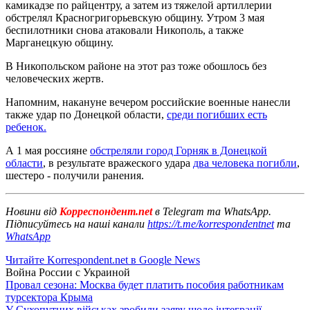
камикадзе по райцентру, а затем из тяжелой артиллерии
обстрелял Красногригорьевскую общину. Утром 3 мая
беспилотники снова атаковали Никополь, а также
Марганецкую общину.
В Никопольском районе на этот раз тоже обошлось без
человеческих жертв.
Напомним, накануне вечером российские военные нанесли
также удар по Донецкой области,
среди погибших есть
ребенок.
А 1 мая россияне
обстреляли город Горняк в Донецкой
области
, в результате вражеского удара
два человека погибли
,
шестеро - получили ранения.
Новини від
Корреспондент.net
в Telegram та WhatsApp.
Підписуйтесь на наші канали
https://t.me/korrespondentnet
та
WhatsApp
Читайте Korrespondent.net в Google News
Война России с Украиной
Провал сезона: Москва будет платить пособия работникам
турсектора Крыма
У Сухопутних військах зробили заяву щодо інтеграції