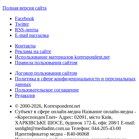
Полная версия сайта
Facebook
Twitter
RSS-ленты
E-mail рассылка
Контакты
Реклама на сайте
Использование материалов korrespondent.net
Правила пользования сайтом
Договор пользования сайтом
Политика в сфере конфиденциальности и персональных
данных
Пользовательское соглашение
Редакция
© 2000-2026, Korrespondent.net
Субъект в сфере онлайн-медиа Название онлайн-медиа -
«КореспонденТ.net» Адрес: 02091, місто Київ,
ХАРКІВСЬКЕ ШОСЕ, будинок 172-Б, офіс 208/1 E-mail:
sunlight@mediadim.com.ua
Телефон: 044-205-43-00
Идентификатор медиа - R40-06068