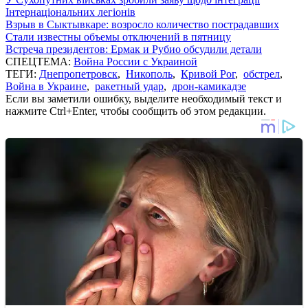
Інтернаціональних легіонів
Взрыв в Сыктывкаре: возросло количество пострадавших
Стали известны объемы отключений в пятницу
Встреча президентов: Ермак и Рубио обсудили детали
СПЕЦТЕМА:
Война России с Украиной
ТЕГИ:
Днепропетровск
,
Никополь
,
Кривой Рог
,
обстрел
,
Война в Украине
,
ракетный удар
,
дрон-камикадзе
Если вы заметили ошибку, выделите необходимый текст и
нажмите Ctrl+Enter, чтобы сообщить об этом редакции.