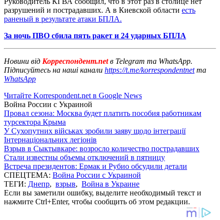
Руководитель КГВА сообщил, что в этот раз в столице нет
разрушений и пострадавших. А в Киевской области
есть
раненый в результате атаки БПЛА.
За ночь ПВО сбила пять ракет и 24 ударных БПЛА
Новини від
Корреспондент.net
в Telegram та WhatsApp.
Підписуйтесь на наші канали
https://t.me/korrespondentnet
та
WhatsApp
Читайте Korrespondent.net в Google News
Война России с Украиной
Провал сезона: Москва будет платить пособия работникам
турсектора Крыма
У Сухопутних військах зробили заяву щодо інтеграції
Інтернаціональних легіонів
Взрыв в Сыктывкаре: возросло количество пострадавших
Стали известны объемы отключений в пятницу
Встреча президентов: Ермак и Рубио обсудили детали
СПЕЦТЕМА:
Война России с Украиной
ТЕГИ:
Днепр
,
взрыв
,
Война в Украине
Если вы заметили ошибку, выделите необходимый текст и
нажмите Ctrl+Enter, чтобы сообщить об этом редакции.