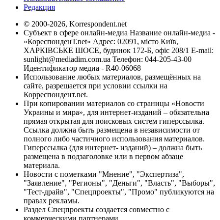
Редакция
© 2000-2026, Korrespondent.net
Субъект в сфере онлайн-медиа Название онлайн-медиа -
«КореспонденТ.net» Адрес: 02091, місто Київ,
ХАРКІВСЬКЕ ШОСЕ, будинок 172-Б, офіс 208/1 E-mail:
sunlight@mediadim.com.ua
Телефон: 044-205-43-00
Идентификатор медиа - R40-06068
Использование любых материалов, размещённых на
сайте, разрешается при условии ссылки на
Корреспондент.net.
При копировании материалов со страницы «Новости
Украины и мира», для интернет-изданий – обязательна
прямая открытая для поисковых систем гиперссылка.
Ссылка должна быть размещена в независимости от
полного либо частичного использования материалов.
Гиперссылка (для интернет- изданий) – должна быть
размещена в подзаголовке или в первом абзаце
материала.
Новости с пометками "Мнение", "Экспертиза",
"Заявление", "Регионы", "Деньги", "Власть", "Выборы",
"Тест-драйв", "Спецпроекты", "Промо" публикуются на
правах рекламы.
Раздел Спецпроекты создается совместно с
коммерческими партнерами.