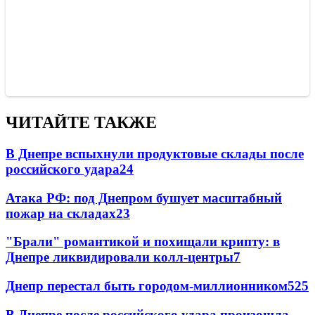
ЧИТАЙТЕ ТАКЖЕ
В Днепре вспыхнули продуктовые склады после
российского удара
24
Атака РФ: под Днепром бушует масштабный
пожар на складах
23
"Брали" романтикой и похищали крипту: в
Днепре ликвидировали колл-центры
7
Днепр перестал быть городом-миллионником
5
25
В Днепре после российского удара произошла