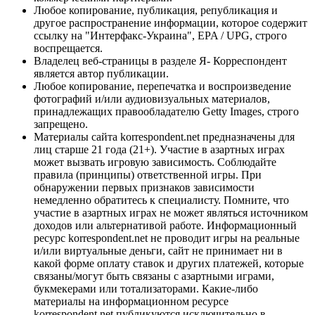
Любое копирование, публикация, републикация и
другое распространение информации, которое содержит
ссылку на "Интерфакс-Украина", EPA / UPG, строго
воспрещается.
Владелец веб-страницы в разделе Я- Корреспондент
является автор публикации.
Любое копирование, перепечатка и воспроизведение
фотографий и/или аудиовизуальных материалов,
принадлежащих правообладателю Getty Images, строго
запрещено.
Материалы сайта korrespondent.net предназначены для
лиц старше 21 года (21+). Участие в азартных играх
может вызвать игровую зависимость. Соблюдайте
правила (принципы) ответственной игры. При
обнаружении первых признаков зависимости
немедленно обратитесь к специалисту. Помните, что
участие в азартных играх не может являться источником
доходов или альтернативой работе. Информационный
ресурс korrespondent.net не проводит игры на реальные
и/или виртуальные деньги, сайт не принимает ни в
какой форме оплату ставок и других платежей, которые
связаны/могут быть связаны с азартными играми,
букмекерами или тотализаторами. Какие-либо
материалы на информационном ресурсе
korrespondent.net публикуются исключительно в