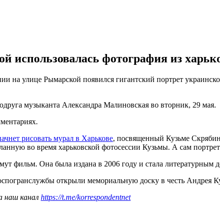
ой использовалась фотография из харьк
нии на улице Рымарской появился гигантский портрет украинск
одруга музыканта Александра Малиновская во вторник, 29 мая.
мментариях.
начнет рисовать мурал в Харькове
, посвященный Кузьме Скрябину
ланную во время харьковской фотосессии Кузьмы. А сам портрет
ут фильм. Она была издана в 2006 году и стала литературным 
Госпогранслужбы открыли мемориальную доску в честь Андрея К
а наш канал
https://t.me/korrespondentnet