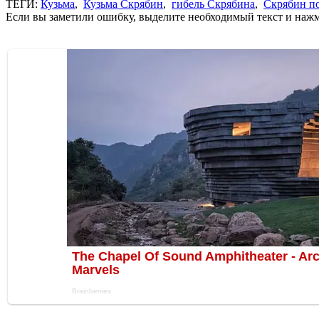
ТЕГИ:
Кузьма
,
Кузьма Скрябин
,
гибель Скрябина
,
Скрябин п
Если вы заметили ошибку, выделите необходимый текст и нажми