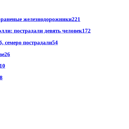
лораненые железнодорожники
221
лли: пострадали девять человек
172
, семеро пострадали
54
ве
26
10
8