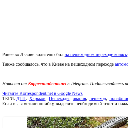
Ранее во Львове водитель сбил
на пешеходном переходе коляск
Также сообщалось, что в Киеве на пешеходном переходе
автомо
Новости от
Корреспондент.net
в Telegram. Подписывайтесь н
Читайте Korrespondent.net в Google News
ТЕГИ:
ДТП
,
Харьков
,
Пешеходы
,
авария
,
пешеход
,
погибши
Если вы заметили ошибку, выделите необходимый текст и нажми