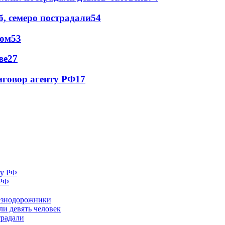
, семеро пострадали
54
сом
53
ве
27
иговор агенту РФ
17
 РФ
лезнодорожники
ли девять человек
традали