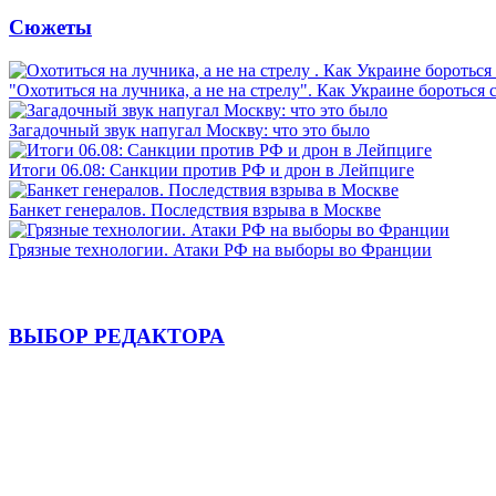
Сюжеты
"Охотиться на лучника, а не на стрелу". Как Украине бороться 
Загадочный звук напугал Москву: что это было
Итоги 06.08: Санкции против РФ и дрон в Лейпциге
Банкет генералов. Последствия взрыва в Москве
Грязные технологии. Атаки РФ на выборы во Франции
ВЫБОР РЕДАКТОРА