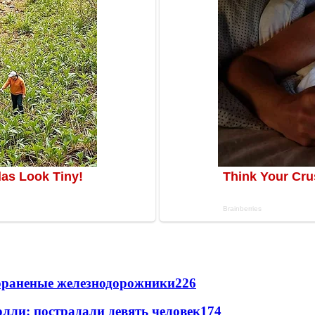
лораненые железнодорожники
226
лли: пострадали девять человек
174