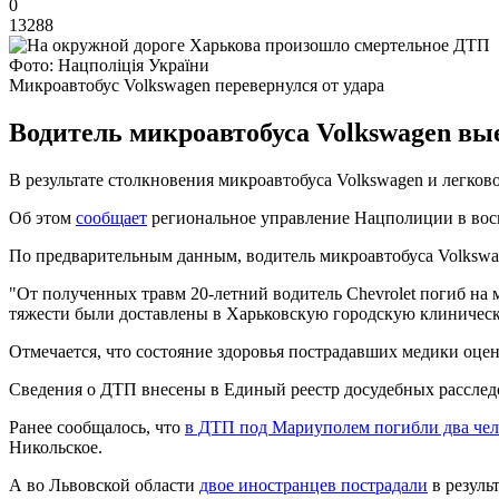
0
13288
Фото: Нацполіція України
Микроавтобус Volkswagen перевернулся от удара
Водитель микроавтобуса Volkswagen вые
В результате столкновения микроавтобуса Volkswagen и легков
Об этом
сообщает
региональное управление Нацполиции в воск
По предварительным данным, водитель микроавтобуса Volkswage
"От полученных травм 20-летний водитель Chevrolet погиб на м
тяжести были доставлены в Харьковскую городскую клиническ
Отмечается, что состояние здоровья пострадавших медики оцен
Сведения о ДТП внесены в Единый реестр досудебных расследо
Ранее сообщалось, что
в ДТП под Мариуполем погибли два чел
Никольское.
А во Львовской области
двое иностранцев пострадали
в резуль