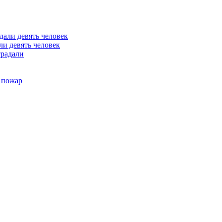
ли девять человек
традали
 пожар