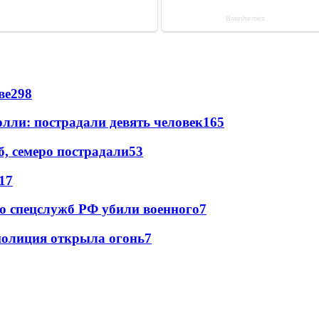
ве
298
лли: пострадали девять человек
165
, семеро пострадали
53
17
ю спецслужб РФ убили военного
7
полиция открыла огонь
7