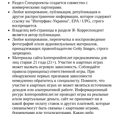
Раздел Спецпроекты создается совместно с
коммерческими партнерами.
Любое копирование, публикация, републикация и
другое распространение информации, которое содержит
ссылку на "Интерфакс-Украина", EPA / UPG, строго
воспрещается.
Владелец веб-страницы в разделе Я- Корреспондент
является автор публикации.
Любое копирование, перепечатка и воспроизведение
фотографий и/или аудиовизуальных материалов,
принадлежащих правообладателю Getty Images, строго
запрещено.
Материалы сайта korrespondent.net предназначены для
лиц старше 21 года (21+). Участие в азартных играх
может вызвать игровую зависимость. Соблюдайте
правила (принципы) ответственной игры. При
обнаружении первых признаков зависимости
немедленно обратитесь к специалисту. Помните, что
участие в азартных играх не может являться источником
доходов или альтернативой работе. Информационный
ресурс korrespondent.net не проводит игры на реальные
и/или виртуальные деньги, сайт не принимает ни в
какой форме оплату ставок и других платежей, которые
связаны/могут быть связаны с азартными играми,
букмекерами или тотализаторами. Какие-либо