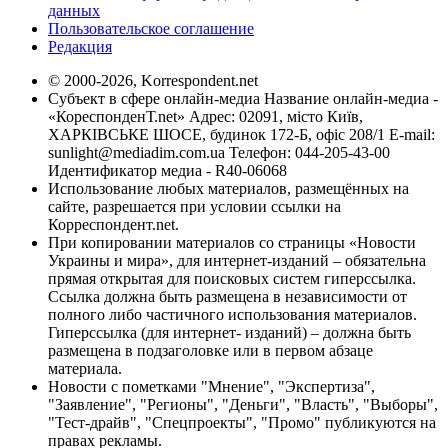
данных
Пользовательское соглашение
Редакция
© 2000-2026, Korrespondent.net
Субъект в сфере онлайн-медиа Название онлайн-медиа -
«КореспонденТ.net» Адрес: 02091, місто Київ,
ХАРКІВСЬКЕ ШОСЕ, будинок 172-Б, офіс 208/1 E-mail:
sunlight@mediadim.com.ua
Телефон: 044-205-43-00
Идентификатор медиа - R40-06068
Использование любых материалов, размещённых на
сайте, разрешается при условии ссылки на
Корреспондент.net.
При копировании материалов со страницы «Новости
Украины и мира», для интернет-изданий – обязательна
прямая открытая для поисковых систем гиперссылка.
Ссылка должна быть размещена в независимости от
полного либо частичного использования материалов.
Гиперссылка (для интернет- изданий) – должна быть
размещена в подзаголовке или в первом абзаце
материала.
Новости с пометками "Мнение", "Экспертиза",
"Заявление", "Регионы", "Деньги", "Власть", "Выборы",
"Тест-драйв", "Спецпроекты", "Промо" публикуются на
правах рекламы.