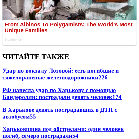
ЧИТАЙТЕ ТАКЖЕ
Удар по вокзалу Лозовой: есть погибшие и
тяжелораненые железнодорожники
226
РФ нанесла удар по Харькову с помощью
Бандеролли: пострадали девять человек
174
В Харькове девять пострадавших в ДТП с
автобусом
55
Харьковщина под обстрелами: один человек
погиб, семеро пострадали
54