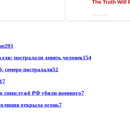
ве
293
лли: пострадали девять человек
154
, семеро пострадали
52
17
ю спецслужб РФ убили военного
7
полиция открыла огонь
7