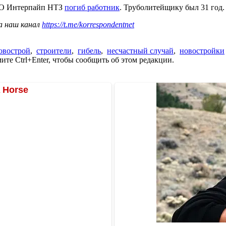
ПАО Интерпайп НТЗ
погиб работник
. Труболитейщику был 31 год.
а наш канал
https://t.me/korrespondentnet
овострой
,
строители
,
гибель
,
несчастный случай
,
новостройки
те Ctrl+Enter, чтобы сообщить об этом редакции.