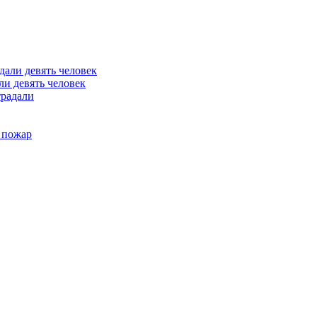
ли девять человек
традали
 пожар