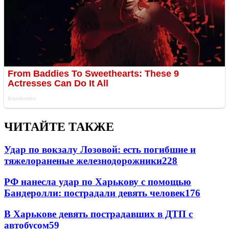
ЧИТАЙТЕ ТАКЖЕ
Удар по вокзалу Лозовой: есть погибшие и
тяжелораненые железнодорожники
228
РФ нанесла удар по Харькову с помощью
Бандеролли: пострадали девять человек
176
В Харькове девять пострадавших в ДТП с
автобусом
59