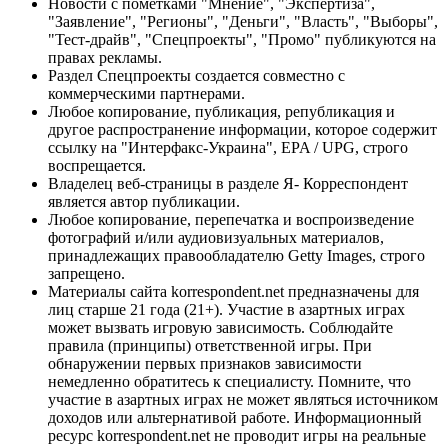
Новости с пометками "Мнение", "Экспертиза",
"Заявление", "Регионы", "Деньги", "Власть", "Выборы",
"Тест-драйв", "Спецпроекты", "Промо" публикуются на
правах рекламы.
Раздел Спецпроекты создается совместно с
коммерческими партнерами.
Любое копирование, публикация, републикация и
другое распространение информации, которое содержит
ссылку на "Интерфакс-Украина", EPA / UPG, строго
воспрещается.
Владелец веб-страницы в разделе Я- Корреспондент
является автор публикации.
Любое копирование, перепечатка и воспроизведение
фотографий и/или аудиовизуальных материалов,
принадлежащих правообладателю Getty Images, строго
запрещено.
Материалы сайта korrespondent.net предназначены для
лиц старше 21 года (21+). Участие в азартных играх
может вызвать игровую зависимость. Соблюдайте
правила (принципы) ответственной игры. При
обнаружении первых признаков зависимости
немедленно обратитесь к специалисту. Помните, что
участие в азартных играх не может являться источником
доходов или альтернативой работе. Информационный
ресурс korrespondent.net не проводит игры на реальные