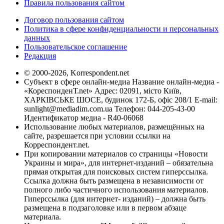
Правила пользования сайтом
Договор пользования сайтом
Политика в сфере конфиденциальности и персональных
данных
Пользовательское соглашение
Редакция
© 2000-2026, Korrespondent.net
Субъект в сфере онлайн-медиа Название онлайн-медиа -
«КореспонденТ.net» Адрес: 02091, місто Київ,
ХАРКІВСЬКЕ ШОСЕ, будинок 172-Б, офіс 208/1 E-mail:
sunlight@mediadim.com.ua
Телефон: 044-205-43-00
Идентификатор медиа - R40-06068
Использование любых материалов, размещённых на
сайте, разрешается при условии ссылки на
Корреспондент.net.
При копировании материалов со страницы «Новости
Украины и мира», для интернет-изданий – обязательна
прямая открытая для поисковых систем гиперссылка.
Ссылка должна быть размещена в независимости от
полного либо частичного использования материалов.
Гиперссылка (для интернет- изданий) – должна быть
размещена в подзаголовке или в первом абзаце
материала.