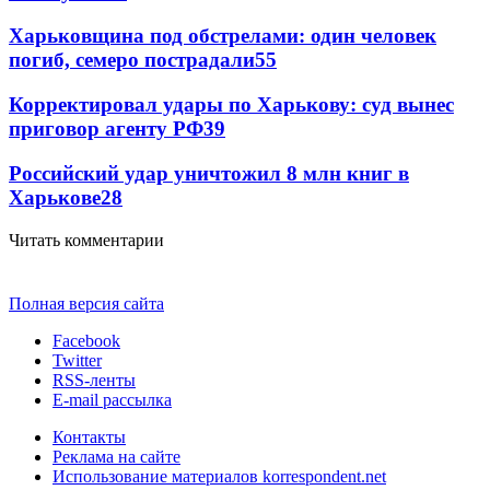
Харьковщина под обстрелами: один человек
погиб, семеро пострадали
55
Корректировал удары по Харькову: суд вынес
приговор агенту РФ
39
Российский удар уничтожил 8 млн книг в
Харькове
28
Читать комментарии
Полная версия сайта
Facebook
Twitter
RSS-ленты
E-mail рассылка
Контакты
Реклама на сайте
Использование материалов korrespondent.net