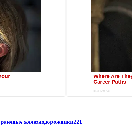
лораненые железнодорожники
221