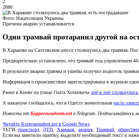
2
2880
Фото: Нацполиция Украины
Причина аварии устанавливается
Один трамвай протаранил другой на ос
В Харькове на Салтовском шоссе столкнулись два трамвая. Пос
Предварительно установлено, что трамвай под управлением 46
В результате аварии травмы и ушибы получил водитель трамвая
Информация о происшествии зарегистрирована в журнале един
Ранее в Киеве на улице Гната Хоткевича
лоб в лоб столкнулись
А накануне сообщалось, что в Одессе значительная
часть элект
Новости от
Корреспондент.net
в Telegram. Подписывайтесь н
Читайте Korrespondent.net в Google News
ТЕГИ:
транспорт
,
ДТП
,
Харьков
,
авария
,
Трамвай
,
обществе
Если вы заметили ошибку, выделите необходимый текст и нажми