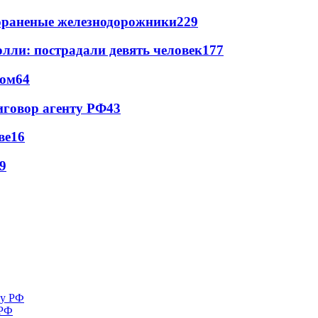
лораненые железнодорожники
229
лли: пострадали девять человек
177
сом
64
иговор агенту РФ
43
ве
16
9
 РФ