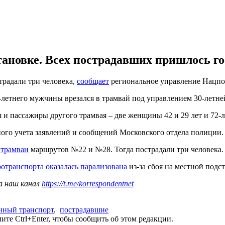
тановке. Всех пострадавших пришлось го
традали три человека,
сообщает
региональное управление Нацполи
-летнего мужчины врезался в трамвай под управлением 30-летне
 и пассажиры другого трамвая – две женщины 42 и 29 лет и 72-
ого учета заявлений и сообщений Московского отдела полиции.
 трамваи
маршрутов №22 и №28. Тогда пострадали три человека.
ротранспорта оказалась парализована
из-за сбоя на местной подс
а наш канал
https://t.me/korrespondentnet
нный транспорт
,
пострадавшие
те Ctrl+Enter, чтобы сообщить об этом редакции.