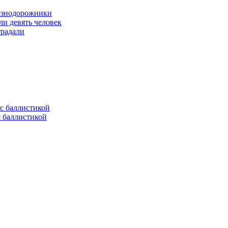
лезнодорожники
ли девять человек
традали
с баллистикой