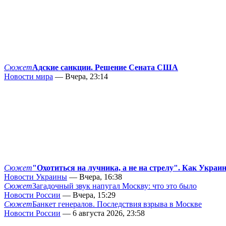
Сюжет
Адские санкции. Решение Сената США
Новости мира
— Вчера, 23:14
Сюжет
"Охотиться на лучника, а не на стрелу". Как Украи
Новости Украины
— Вчера, 16:38
Сюжет
Загадочный звук напугал Москву: что это было
Новости России
— Вчера, 15:29
Сюжет
Банкет генералов. Последствия взрыва в Москве
Новости России
— 6 августа 2026, 23:58