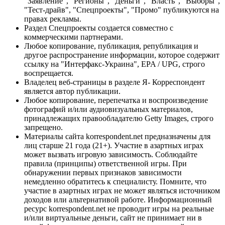
"Заявление", "Регионы", "Деньги", "Власть", "Выборы",
"Тест-драйв", "Спецпроекты", "Промо" публикуются на
правах рекламы.
Раздел Спецпроекты создается совместно с
коммерческими партнерами.
Любое копирование, публикация, републикация и
другое распространение информации, которое содержит
ссылку на "Интерфакс-Украина", EPA / UPG, строго
воспрещается.
Владелец веб-страницы в разделе Я- Корреспондент
является автор публикации.
Любое копирование, перепечатка и воспроизведение
фотографий и/или аудиовизуальных материалов,
принадлежащих правообладателю Getty Images, строго
запрещено.
Материалы сайта korrespondent.net предназначены для
лиц старше 21 года (21+). Участие в азартных играх
может вызвать игровую зависимость. Соблюдайте
правила (принципы) ответственной игры. При
обнаружении первых признаков зависимости
немедленно обратитесь к специалисту. Помните, что
участие в азартных играх не может являться источником
доходов или альтернативой работе. Информационный
ресурс korrespondent.net не проводит игры на реальные
и/или виртуальные деньги, сайт не принимает ни в