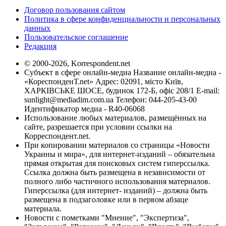
Договор пользования сайтом
Политика в сфере конфиденциальности и персональных
данных
Пользовательское соглашение
Редакция
© 2000-2026, Korrespondent.net
Субъект в сфере онлайн-медиа Название онлайн-медиа -
«КореспонденТ.net» Адрес: 02091, місто Київ,
ХАРКІВСЬКЕ ШОСЕ, будинок 172-Б, офіс 208/1 E-mail:
sunlight@mediadim.com.ua
Телефон: 044-205-43-00
Идентификатор медиа - R40-06068
Использование любых материалов, размещённых на
сайте, разрешается при условии ссылки на
Корреспондент.net.
При копировании материалов со страницы «Новости
Украины и мира», для интернет-изданий – обязательна
прямая открытая для поисковых систем гиперссылка.
Ссылка должна быть размещена в независимости от
полного либо частичного использования материалов.
Гиперссылка (для интернет- изданий) – должна быть
размещена в подзаголовке или в первом абзаце
материала.
Новости с пометками "Мнение", "Экспертиза",