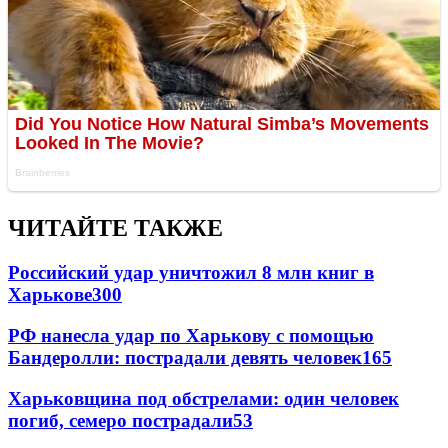
ЧИТАЙТЕ ТАКЖЕ
Российский удар уничтожил 8 млн книг в
Харькове
300
РФ нанесла удар по Харькову с помощью
Бандеролли: пострадали девять человек
165
Харьковщина под обстрелами: один человек
погиб, семеро пострадали
53