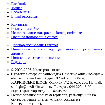
Facebook
Twitter
RSS-ленты
E-mail рассылка
Контакты
Реклама на сайте
Использование материалов korrespondent.net
Правила пользования сайтом
Договор пользования сайтом
Политика в сфере конфиденциальности и персональных
данных
Пользовательское соглашение
Редакция
© 2000-2026, Korrespondent.net
Субъект в сфере онлайн-медиа Название онлайн-медиа -
«КореспонденТ.net» Адрес: 02091, місто Київ,
ХАРКІВСЬКЕ ШОСЕ, будинок 172-Б, офіс 208/1 E-mail:
sunlight@mediadim.com.ua
Телефон: 044-205-43-00
Идентификатор медиа - R40-06068
Использование любых материалов, размещённых на
сайте, разрешается при условии ссылки на
Корреспондент.net.