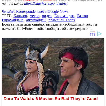
на наш канал
https://t.me/korrespondentnet
Читайте Korrespondent.net в Google News
ТЕГИ:
Харьков
,
метро
,
видео
,
Евромайдан
,
Разгон
Евромайдана
,
антимайдан
,
позывной Топаз
Если вы заметили ошибку, выделите необходимый текст и
нажмите Ctrl+Enter, чтобы сообщить об этом редакции.