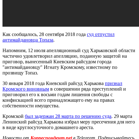
Как сообщалось, 28 сентября 2018 года
суд отпустил
антимайдановца Топаза
.
Напомним, 12 июля апелляционный суд Харьковской области
частично удовлетворил апелляцию, поданную защитой на
приговор, вынесенный Киевским райсудом города
"антимайдановцу" Игнату Кромскому, известному по
прозвищу Топаз.
30 января 2018 года Киевский райсуд Харькова
признал
Кромского виновным
в совершении ряда преступлений и
приговорил его к восьми годам лишения свободы с
конфискацией всего принадлежащего ему на правах
собственности имущества.
Кромской
был задержан 28 марта по решению суда
. 29 марта
Ленинский райсуд Харькова избрал меру пресечения для него
в виде круглосуточного домашнего ареста.
Новости от
Корреспондент.net
в Telegram. Подписывайтесь