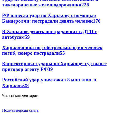
тяжелораненые железнодорожники
228
РФ нанесла удар по Харькову с помощью
Бандеролли: пострадали девять человек
176
В Харькове девять пострадавших в ДТП с
автобусом
59
Харьковщина под обстрелами: один человек
погиб, семеро пострадали
55
Корректировал удары по Харькову: суд вынес
приговор агенту РФ
39
Российский удар уничтожил 8 млн книг в
Харькове
28
Читать комментарии
Полная версия сайта