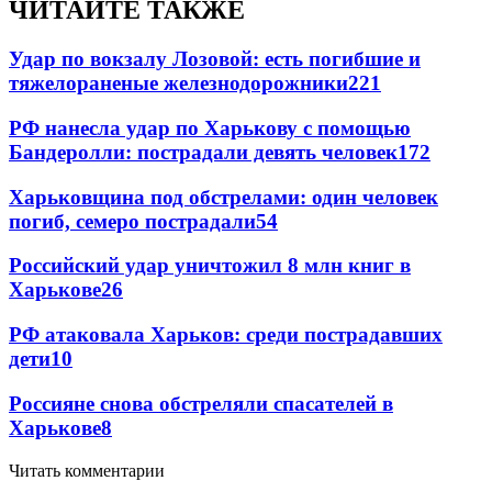
ЧИТАЙТЕ ТАКЖЕ
Удар по вокзалу Лозовой: есть погибшие и
тяжелораненые железнодорожники
221
РФ нанесла удар по Харькову с помощью
Бандеролли: пострадали девять человек
172
Харьковщина под обстрелами: один человек
погиб, семеро пострадали
54
Российский удар уничтожил 8 млн книг в
Харькове
26
РФ атаковала Харьков: среди пострадавших
дети
10
Россияне снова обстреляли спасателей в
Харькове
8
Читать комментарии