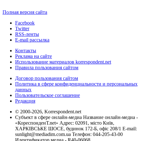
Полная версия сайта
Facebook
Twitter
RSS-ленты
E-mail рассылка
Контакты
Реклама на сайте
Использование материалов korrespondent.net
Правила пользования сайтом
Договор пользования сайтом
Политика в сфере конфиденциальности и персональных
данных
Пользовательское соглашение
Редакция
© 2000-2026, Korrespondent.net
Субъект в сфере онлайн-медиа Название онлайн-медиа -
«КореспонденТ.net» Адрес: 02091, місто Київ,
ХАРКІВСЬКЕ ШОСЕ, будинок 172-Б, офіс 208/1 E-mail:
sunlight@mediadim.com.ua
Телефон: 044-205-43-00
Идентификатор медиа - R40-06068