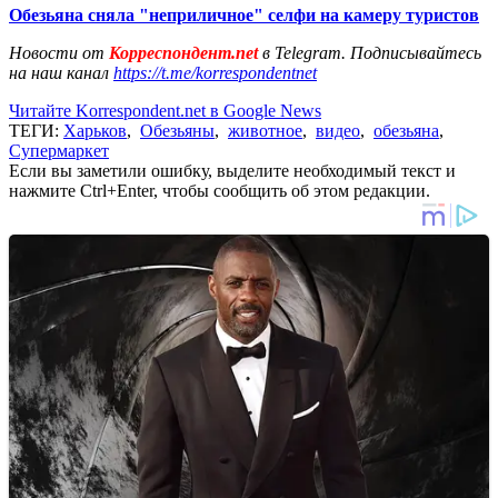
Обезьяна сняла "неприличное" селфи на камеру туристов
Новости от
Корреспондент.net
в Telegram. Подписывайтесь
на наш канал
https://t.me/korrespondentnet
Читайте Korrespondent.net в Google News
ТЕГИ:
Харьков
,
Обезьяны
,
животное
,
видео
,
обезьяна
,
Супермаркет
Если вы заметили ошибку, выделите необходимый текст и
нажмите Ctrl+Enter, чтобы сообщить об этом редакции.