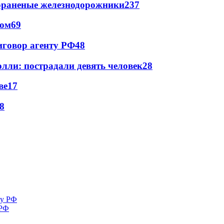
лораненые железнодорожники
237
сом
69
иговор агенту РФ
48
лли: пострадали девять человек
28
ве
17
8
 РФ