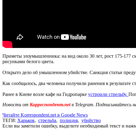
Приметы злоумышленника: на вид около 30 лет, рост 175-177 с
рисунками белого цвета.
Открыто дело об умышленном убийстве. Санкция статьи предус
Как сообщалось, два человека получили ранения в результате 
Ранее в Киеве возле кафе на Гидропарке
устроили стрельбу.
Пог
Новости от
Корреспондент.net
в Telegram. Подписывайтесь н
Читайте Korrespondent.net в Google News
ТЕГИ:
Харьков
,
стрельба
,
полиция
,
убийство
Если вы заметили ошибку, выделите необходимый текст и нажми