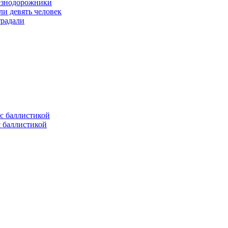
лезнодорожники
ли девять человек
традали
с баллистикой