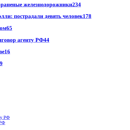
лораненые железнодорожники
234
лли: пострадали девять человек
178
сом
65
иговор агенту РФ
44
ве
16
9
 РФ