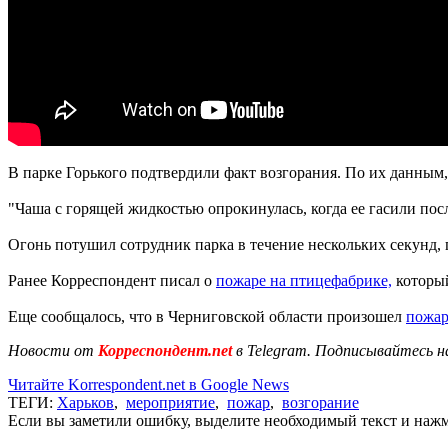
В парке Горького подтвердили факт возгорания. По их данным,
"Чаша с горящей жидкостью опрокинулась, когда ее гасили пос
Огонь потушил сотрудник парка в течение нескольких секунд, 
Ранее Корреспондент писал о
пожаре на птицефабрике,
который
Еще сообщалось, что в Черниговской области произошел
пожар
Новости от
Корреспондент.net
в Telegram. Подписывайтесь н
Читайте Korrespondent.net в Google News
ТЕГИ:
Харьков
,
мероприятие
,
пожар
,
возгорание
Если вы заметили ошибку, выделите необходимый текст и нажми