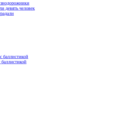
лезнодорожники
ли девять человек
традали
с баллистикой