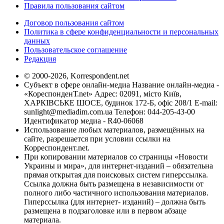
Правила пользования сайтом
Договор пользования сайтом
Политика в сфере конфиденциальности и персональных
данных
Пользовательское соглашение
Редакция
© 2000-2026, Korrespondent.net
Субъект в сфере онлайн-медиа Название онлайн-медиа -
«КореспонденТ.net» Адрес: 02091, місто Київ,
ХАРКІВСЬКЕ ШОСЕ, будинок 172-Б, офіс 208/1 E-mail:
sunlight@mediadim.com.ua
Телефон: 044-205-43-00
Идентификатор медиа - R40-06068
Использование любых материалов, размещённых на
сайте, разрешается при условии ссылки на
Корреспондент.net.
При копировании материалов со страницы «Новости
Украины и мира», для интернет-изданий – обязательна
прямая открытая для поисковых систем гиперссылка.
Ссылка должна быть размещена в независимости от
полного либо частичного использования материалов.
Гиперссылка (для интернет- изданий) – должна быть
размещена в подзаголовке или в первом абзаце
материала.