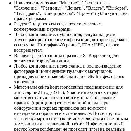
Новости с пометками "Мнение", "Экспертиза",
"Заявление", "Регионы", "Деньги", "Власть", "Выборы",
"Тест-драйв", "Спецпроекты", "Промо" публикуются на
правах рекламы.
Раздел Спецпроекты создается совместно с
коммерческими партнерами.
Любое копирование, публикация, републикация и
другое распространение информации, которое содержит
ссылку на "Интерфакс-Украина", EPA / UPG, строго
воспрещается.
Владелец веб-страницы в разделе Я- Корреспондент
является автор публикации.
Любое копирование, перепечатка и воспроизведение
фотографий и/или аудиовизуальных материалов,
принадлежащих правообладателю Getty Images, строго
запрещено.
Материалы сайта korrespondent.net предназначены для
лиц старше 21 года (21+). Участие в азартных играх
может вызвать игровую зависимость. Соблюдайте
правила (принципы) ответственной игры. При
обнаружении первых признаков зависимости
немедленно обратитесь к специалисту. Помните, что
участие в азартных играх не может являться источником
доходов или альтернативой работе. Информационный
ресурс korrespondent.net не проводит игры на реальные