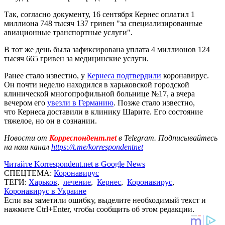
Так, согласно документу, 16 сентября Кернес оплатил 1
миллиона 748 тысяч 137 гривен "за специализированные
авиационные транспортные услуги".
В тот же день была зафиксирована уплата 4 миллионов 124
тысяч 665 гривен за медицинские услуги.
Ранее стало известно, у
Кернеса подтвердили
коронавирус.
Он почти неделю находился в харьковской городской
клинической многопрофильной больнице №17, а вчера
вечером его
увезли в Германию
. Позже стало известно,
что Кернеса доставили в клинику Шарите. Его состояние
тяжелое, но он в сознании.
Новости от
Корреспондент.net
в Telegram. Подписывайтесь
на наш канал
https://t.me/korrespondentnet
Читайте Korrespondent.net в Google News
СПЕЦТЕМА:
Коронавирус
ТЕГИ:
Харьков
,
лечение
,
Кернес
,
Коронавирус
,
Коронавирус в Украине
Если вы заметили ошибку, выделите необходимый текст и
нажмите Ctrl+Enter, чтобы сообщить об этом редакции.