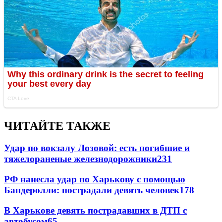
ЧИТАЙТЕ ТАКЖЕ
Удар по вокзалу Лозовой: есть погибшие и
тяжелораненые железнодорожники
231
РФ нанесла удар по Харькову с помощью
Бандеролли: пострадали девять человек
178
В Харькове девять пострадавших в ДТП с
автобусом
65