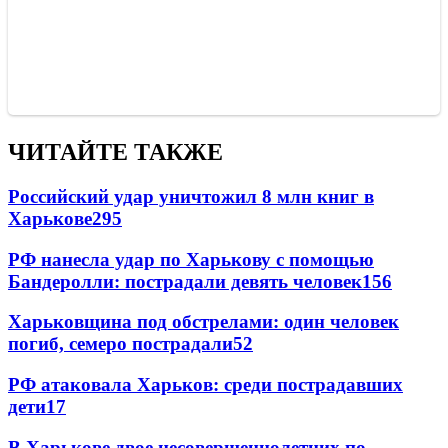
ЧИТАЙТЕ ТАКЖЕ
Российский удар уничтожил 8 млн книг в
Харькове
295
РФ нанесла удар по Харькову с помощью
Бандеролли: пострадали девять человек
156
Харьковщина под обстрелами: один человек
погиб, семеро пострадали
52
РФ атаковала Харьков: среди пострадавших
дети
17
В Харькове двое несовершеннолетних по