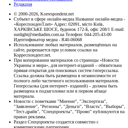
Редакция
© 2000-2026, Korrespondent.net
Субъект в сфере онлайн-медиа Название онлайн-медиа -
«КореспонденТ.net» Адрес: 02091, місто Київ,
ХАРКІВСЬКЕ ШОСЕ, будинок 172-Б, офіс 208/1 E-mail:
sunlight@mediadim.com.ua
Телефон: 044-205-43-00
Идентификатор медиа - R40-06068
Использование любых материалов, размещённых на
сайте, разрешается при условии ссылки на
Корреспондент.net.
При копировании материалов со страницы «Новости
Украины и мира», для интернет-изданий – обязательна
прямая открытая для поисковых систем гиперссылка.
Ссылка должна быть размещена в независимости от
полного либо частичного использования материалов.
Гиперссылка (для интернет- изданий) – должна быть
размещена в подзаголовке или в первом абзаце
материала.
Новости с пометками "Мнение", "Экспертиза",
"Заявление", "Регионы", "Деньги", "Власть", "Выборы",
"Тест-драйв", "Спецпроекты", "Промо" публикуются на
правах рекламы.
Раздел Спецпроекты создается совместно с
коммерческими партнерами.