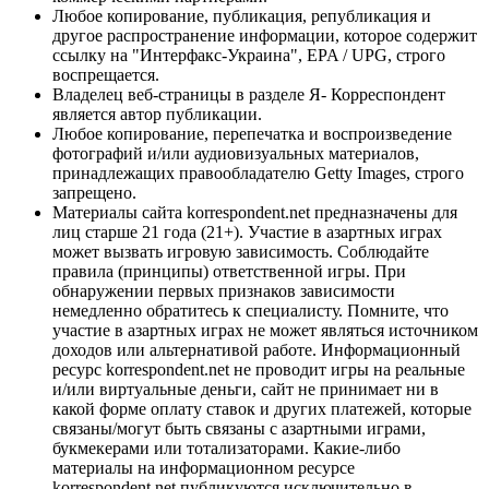
Любое копирование, публикация, републикация и
другое распространение информации, которое содержит
ссылку на "Интерфакс-Украина", EPA / UPG, строго
воспрещается.
Владелец веб-страницы в разделе Я- Корреспондент
является автор публикации.
Любое копирование, перепечатка и воспроизведение
фотографий и/или аудиовизуальных материалов,
принадлежащих правообладателю Getty Images, строго
запрещено.
Материалы сайта korrespondent.net предназначены для
лиц старше 21 года (21+). Участие в азартных играх
может вызвать игровую зависимость. Соблюдайте
правила (принципы) ответственной игры. При
обнаружении первых признаков зависимости
немедленно обратитесь к специалисту. Помните, что
участие в азартных играх не может являться источником
доходов или альтернативой работе. Информационный
ресурс korrespondent.net не проводит игры на реальные
и/или виртуальные деньги, сайт не принимает ни в
какой форме оплату ставок и других платежей, которые
связаны/могут быть связаны с азартными играми,
букмекерами или тотализаторами. Какие-либо
материалы на информационном ресурсе
korrespondent.net публикуются исключительно в