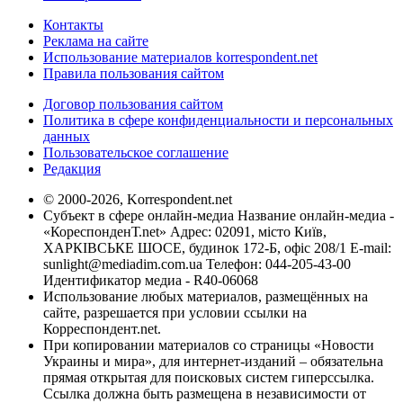
Контакты
Реклама на сайте
Использование материалов korrespondent.net
Правила пользования сайтом
Договор пользования сайтом
Политика в сфере конфиденциальности и персональных
данных
Пользовательское соглашение
Редакция
© 2000-2026, Korrespondent.net
Субъект в сфере онлайн-медиа Название онлайн-медиа -
«КореспонденТ.net» Адрес: 02091, місто Київ,
ХАРКІВСЬКЕ ШОСЕ, будинок 172-Б, офіс 208/1 E-mail:
sunlight@mediadim.com.ua
Телефон: 044-205-43-00
Идентификатор медиа - R40-06068
Использование любых материалов, размещённых на
сайте, разрешается при условии ссылки на
Корреспондент.net.
При копировании материалов со страницы «Новости
Украины и мира», для интернет-изданий – обязательна
прямая открытая для поисковых систем гиперссылка.
Ссылка должна быть размещена в независимости от