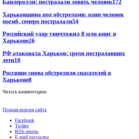
Бандеролли: пострадали девять человек
172
Харьковщина под обстрелами: один человек
погиб, семеро пострадали
54
Российский удар уничтожил 8 млн книг в
Харькове
26
РФ атаковала Харьков: среди пострадавших
дети
10
Россияне снова обстреляли спасателей в
Харькове
8
Читать комментарии
Полная версия сайта
Facebook
Twitter
RSS-ленты
E-mail рассылка