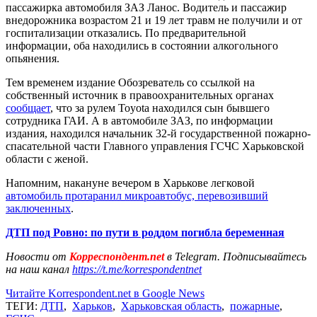
пассажирка автомобиля ЗАЗ Ланос. Водитель и пассажир
внедорожника возрастом 21 и 19 лет травм не получили и от
госпитализации отказались. По предварительной
информации, оба находились в состоянии алкогольного
опьянения.
Тем временем издание Обозреватель со ссылкой на
собственный источник в правоохранительных органах
сообщает
, что за рулем Toyota находился сын бывшего
сотрудника ГАИ. А в автомобиле ЗАЗ, по информации
издания, находился начальник 32-й государственной пожарно-
спасательной части Главного управления ГСЧС Харьковской
области с женой.
Напомним, накануне вечером в Харькове легковой
автомобиль протаранил микроавтобус, перевозивший
заключенных
.
ДТП под Ровно: по пути в роддом погибла беременная
Новости от
Корреспондент.net
в Telegram. Подписывайтесь
на наш канал
https://t.me/korrespondentnet
Читайте Korrespondent.net в Google News
ТЕГИ:
ДТП
,
Харьков
,
Харьковская область
,
пожарные
,