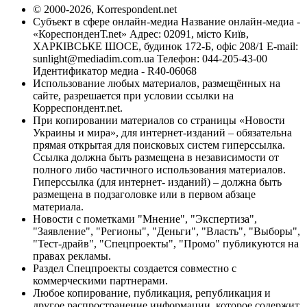
© 2000-2026, Korrespondent.net
Субъект в сфере онлайн-медиа Название онлайн-медиа -
«КореспонденТ.net» Адрес: 02091, місто Київ,
ХАРКІВСЬКЕ ШОСЕ, будинок 172-Б, офіс 208/1 E-mail:
sunlight@mediadim.com.ua
Телефон: 044-205-43-00
Идентификатор медиа - R40-06068
Использование любых материалов, размещённых на
сайте, разрешается при условии ссылки на
Корреспондент.net.
При копировании материалов со страницы «Новости
Украины и мира», для интернет-изданий – обязательна
прямая открытая для поисковых систем гиперссылка.
Ссылка должна быть размещена в независимости от
полного либо частичного использования материалов.
Гиперссылка (для интернет- изданий) – должна быть
размещена в подзаголовке или в первом абзаце
материала.
Новости с пометками "Мнение", "Экспертиза",
"Заявление", "Регионы", "Деньги", "Власть", "Выборы",
"Тест-драйв", "Спецпроекты", "Промо" публикуются на
правах рекламы.
Раздел Спецпроекты создается совместно с
коммерческими партнерами.
Любое копирование, публикация, републикация и
другое распространение информации, которое содержит