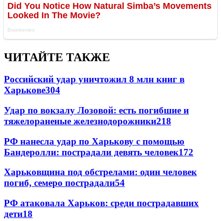
ЧИТАЙТЕ ТАКЖЕ
Российский удар уничтожил 8 млн книг в
Харькове
304
Удар по вокзалу Лозовой: есть погибшие и
тяжелораненые железнодорожники
218
РФ нанесла удар по Харькову с помощью
Бандеролли: пострадали девять человек
172
Харьковщина под обстрелами: один человек
погиб, семеро пострадали
54
РФ атаковала Харьков: среди пострадавших
дети
18