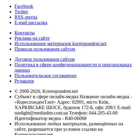
Facebook
Twitter
RSS-ленты
E-mail рассылка
Контакты
Реклама на сайте
Использование материалов korrespondent.net
Правила пользования сайтом
Договор пользования сайтом
Политика в сфере конфиденциальности и персональных
данных
Пользовательское соглашение
Редакция
© 2000-2026, Korrespondent.net
Субъект в сфере онлайн-медиа Название онлайн-медиа -
«КореспонденТ.net» Адрес: 02091, місто Київ,
ХАРКІВСЬКЕ ШОСЕ, будинок 172-Б, офіс 208/1 E-mail:
sunlight@mediadim.com.ua
Телефон: 044-205-43-00
Идентификатор медиа - R40-06068
Использование любых материалов, размещённых на
сайте, разрешается при условии ссылки на
Корреспондент.net.