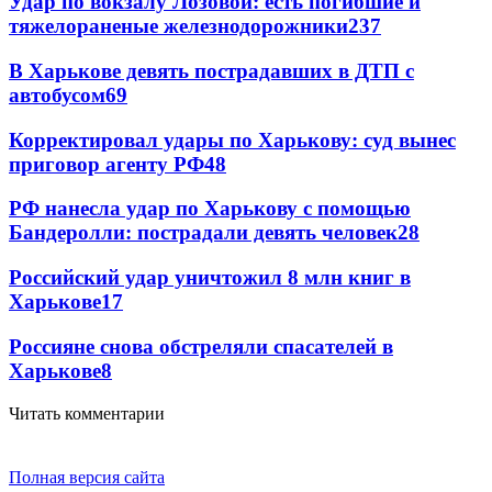
Удар по вокзалу Лозовой: есть погибшие и
тяжелораненые железнодорожники
237
В Харькове девять пострадавших в ДТП с
автобусом
69
Корректировал удары по Харькову: суд вынес
приговор агенту РФ
48
РФ нанесла удар по Харькову с помощью
Бандеролли: пострадали девять человек
28
Российский удар уничтожил 8 млн книг в
Харькове
17
Россияне снова обстреляли спасателей в
Харькове
8
Читать комментарии
Полная версия сайта