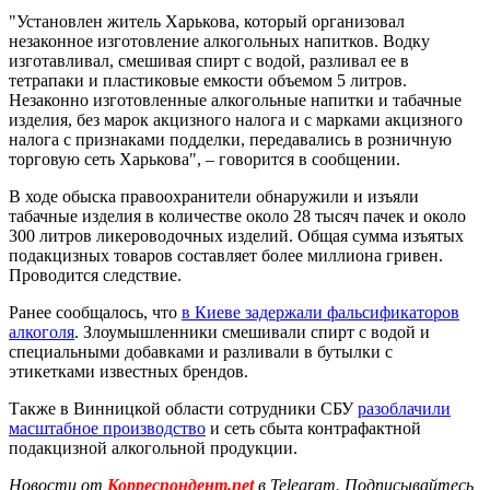
"Установлен житель Харькова, который организовал
незаконное изготовление алкогольных напитков. Водку
изготавливал, смешивая спирт с водой, разливал ее в
тетрапаки и пластиковые емкости объемом 5 литров.
Незаконно изготовленные алкогольные напитки и табачные
изделия, без марок акцизного налога и с марками акцизного
налога с признаками подделки, передавались в розничную
торговую сеть Харькова", – говорится в сообщении.
В ходе обыска правоохранители обнаружили и изъяли
табачные изделия в количестве около 28 тысяч пачек и около
300 литров ликероводочных изделий. Общая сумма изъятых
подакцизных товаров составляет более миллиона гривен.
Проводится следствие.
Ранее сообщалось, что
в Киеве задержали фальсификаторов
алкоголя
. Злоумышленники смешивали спирт с водой и
специальными добавками и разливали в бутылки с
этикетками известных брендов.
Также в Винницкой области сотрудники СБУ
разоблачили
масштабное производство
и сеть сбыта контрафактной
подакцизной алкогольной продукции.
Новости от
Корреспондент.net
в Telegram. Подписывайтесь