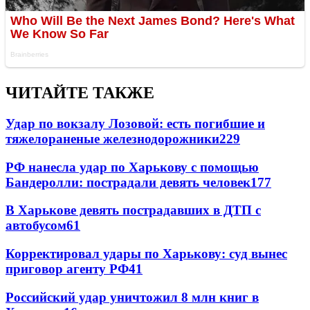
ЧИТАЙТЕ ТАКЖЕ
Удар по вокзалу Лозовой: есть погибшие и
тяжелораненые железнодорожники
229
РФ нанесла удар по Харькову с помощью
Бандеролли: пострадали девять человек
177
В Харькове девять пострадавших в ДТП с
автобусом
61
Корректировал удары по Харькову: суд вынес
приговор агенту РФ
41
Российский удар уничтожил 8 млн книг в