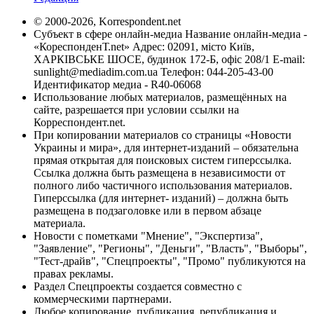
© 2000-2026, Korrespondent.net
Субъект в сфере онлайн-медиа Название онлайн-медиа -
«КореспонденТ.net» Адрес: 02091, місто Київ,
ХАРКІВСЬКЕ ШОСЕ, будинок 172-Б, офіс 208/1 E-mail:
sunlight@mediadim.com.ua
Телефон: 044-205-43-00
Идентификатор медиа - R40-06068
Использование любых материалов, размещённых на
сайте, разрешается при условии ссылки на
Корреспондент.net.
При копировании материалов со страницы «Новости
Украины и мира», для интернет-изданий – обязательна
прямая открытая для поисковых систем гиперссылка.
Ссылка должна быть размещена в независимости от
полного либо частичного использования материалов.
Гиперссылка (для интернет- изданий) – должна быть
размещена в подзаголовке или в первом абзаце
материала.
Новости с пометками "Мнение", "Экспертиза",
"Заявление", "Регионы", "Деньги", "Власть", "Выборы",
"Тест-драйв", "Спецпроекты", "Промо" публикуются на
правах рекламы.
Раздел Спецпроекты создается совместно с
коммерческими партнерами.
Любое копирование, публикация, републикация и