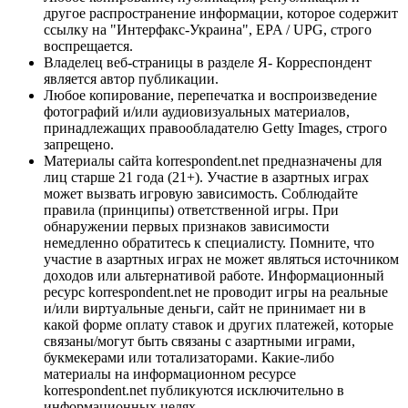
другое распространение информации, которое содержит
ссылку на "Интерфакс-Украина", EPA / UPG, строго
воспрещается.
Владелец веб-страницы в разделе Я- Корреспондент
является автор публикации.
Любое копирование, перепечатка и воспроизведение
фотографий и/или аудиовизуальных материалов,
принадлежащих правообладателю Getty Images, строго
запрещено.
Материалы сайта korrespondent.net предназначены для
лиц старше 21 года (21+). Участие в азартных играх
может вызвать игровую зависимость. Соблюдайте
правила (принципы) ответственной игры. При
обнаружении первых признаков зависимости
немедленно обратитесь к специалисту. Помните, что
участие в азартных играх не может являться источником
доходов или альтернативой работе. Информационный
ресурс korrespondent.net не проводит игры на реальные
и/или виртуальные деньги, сайт не принимает ни в
какой форме оплату ставок и других платежей, которые
связаны/могут быть связаны с азартными играми,
букмекерами или тотализаторами. Какие-либо
материалы на информационном ресурсе
korrespondent.net публикуются исключительно в
информационных целях.