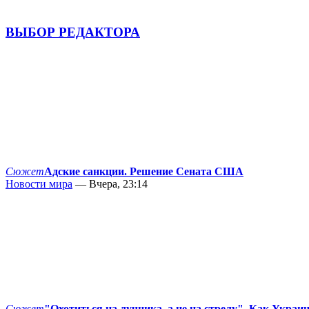
ВЫБОР РЕДАКТОРА
Сюжет
Адские санкции. Решение Сената США
Новости мира
— Вчера, 23:14
Сюжет
"Охотиться на лучника, а не на стрелу". Как Украи