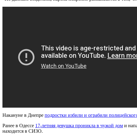
Накануне в Днепре
подростки избили и ограбили полицейског
Ранее в Одессе
17-летняя девушка проникла в чужой дом
и напа
находится в СИЗО.