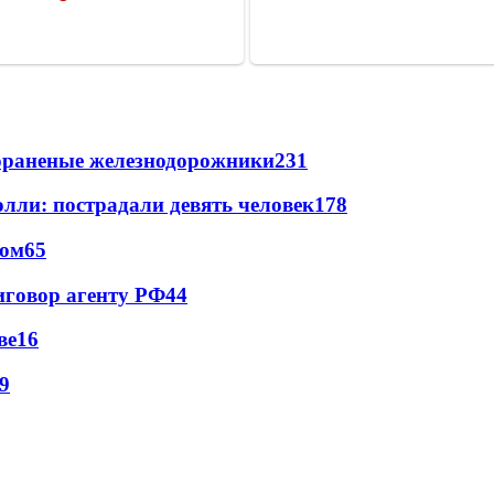
лораненые железнодорожники
231
лли: пострадали девять человек
178
сом
65
иговор агенту РФ
44
ве
16
9