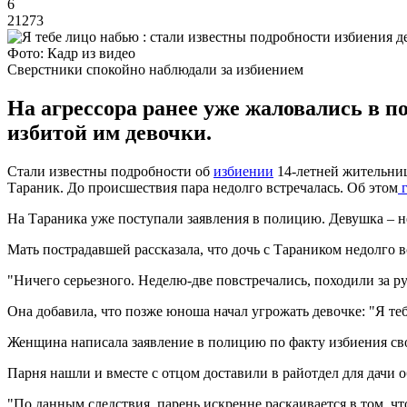
6
21273
Фото: Кадр из видео
Сверстники спокойно наблюдали за избиением
На агрессора ранее уже жаловались в п
избитой им девочки.
Стали известны подробности об
избиении
14-летней жительницы
Тараник. До происшествия пара недолго встречалась. Об этом
г
На Тараника уже поступали заявления в полицию. Девушка – не
Мать пострадавшей рассказала, что дочь с Тараником недолго в
"Ничего серьезного. Неделю-две повстречались, походили за ру
Она добавила, что позже юноша начал угрожать девочке: "Я теб
Женщина написала заявление в полицию по факту избиения св
Парня нашли и вместе с отцом доставили в райотдел для дачи 
"По данным следствия, парень искренне раскаивается в том, чт