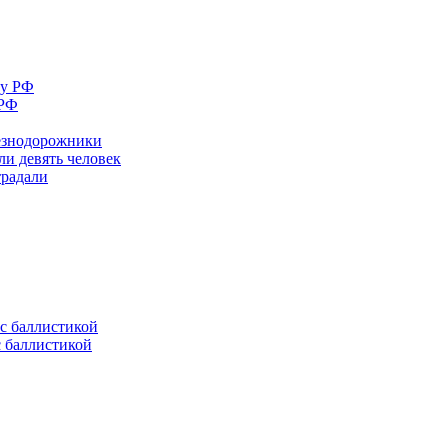
 РФ
лезнодорожники
ли девять человек
традали
с баллистикой