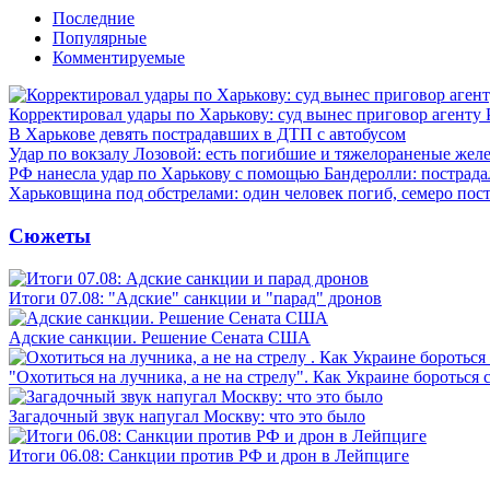
Последние
Популярные
Комментируемые
Корректировал удары по Харькову: суд вынес приговор агенту
В Харькове девять пострадавших в ДТП с автобусом
Удар по вокзалу Лозовой: есть погибшие и тяжелораненые же
РФ нанесла удар по Харькову с помощью Бандеролли: пострада
Харьковщина под обстрелами: один человек погиб, семеро пос
Сюжеты
Итоги 07.08: "Адские" санкции и "парад" дронов
Адские санкции. Решение Сената США
"Охотиться на лучника, а не на стрелу". Как Украине бороться 
Загадочный звук напугал Москву: что это было
Итоги 06.08: Санкции против РФ и дрон в Лейпциге