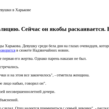
олицию. Сейчас он якобы раскаивается. 
 Харькова. Девушку среди бела дня на глазах очевидцев, которы
оворится
в сюжете Надзвичайних новин.
 первая его жертва. Однако парень наказан не был.
стречались.
чки и на этом все закончилось", - отметила женщина.
е лицо набью, говорил он".
оей несовершеннолетней дочери.
объяснений.
о сделал. Отец надеется примириться с семьей девочки", - расск