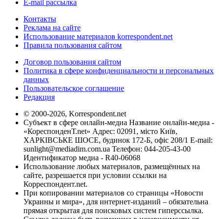
E-mail рассылка
Контакты
Реклама на сайте
Использование материалов korrespondent.net
Правила пользования сайтом
Договор пользования сайтом
Политика в сфере конфиденциальности и персональных
данных
Пользовательское соглашение
Редакция
© 2000-2026, Korrespondent.net
Субъект в сфере онлайн-медиа Название онлайн-медиа -
«КореспонденТ.net» Адрес: 02091, місто Київ,
ХАРКІВСЬКЕ ШОСЕ, будинок 172-Б, офіс 208/1 E-mail:
sunlight@mediadim.com.ua
Телефон: 044-205-43-00
Идентификатор медиа - R40-06068
Использование любых материалов, размещённых на
сайте, разрешается при условии ссылки на
Корреспондент.net.
При копировании материалов со страницы «Новости
Украины и мира», для интернет-изданий – обязательна
прямая открытая для поисковых систем гиперссылка.