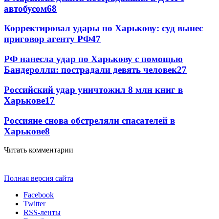
автобусом
68
Корректировал удары по Харькову: суд вынес
приговор агенту РФ
47
РФ нанесла удар по Харькову с помощью
Бандеролли: пострадали девять человек
27
Российский удар уничтожил 8 млн книг в
Харькове
17
Россияне снова обстреляли спасателей в
Харькове
8
Читать комментарии
Полная версия сайта
Facebook
Twitter
RSS-ленты