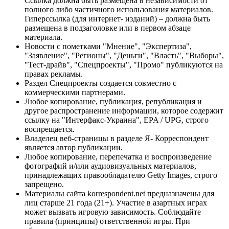
Ссылка должна быть размещена в независимости от
полного либо частичного использования материалов.
Гиперссылка (для интернет- изданий) – должна быть
размещена в подзаголовке или в первом абзаце
материала.
Новости с пометками "Мнение", "Экспертиза",
"Заявление", "Регионы", "Деньги", "Власть", "Выборы",
"Тест-драйв", "Спецпроекты", "Промо" публикуются на
правах рекламы.
Раздел Спецпроекты создается совместно с
коммерческими партнерами.
Любое копирование, публикация, републикация и
другое распространение информации, которое содержит
ссылку на "Интерфакс-Украина", EPA / UPG, строго
воспрещается.
Владелец веб-страницы в разделе Я- Корреспондент
является автор публикации.
Любое копирование, перепечатка и воспроизведение
фотографий и/или аудиовизуальных материалов,
принадлежащих правообладателю Getty Images, строго
запрещено.
Материалы сайта korrespondent.net предназначены для
лиц старше 21 года (21+). Участие в азартных играх
может вызвать игровую зависимость. Соблюдайте
правила (принципы) ответственной игры. При