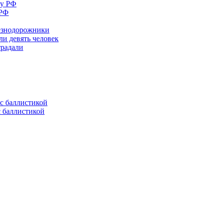
 РФ
лезнодорожники
ли девять человек
традали
с баллистикой