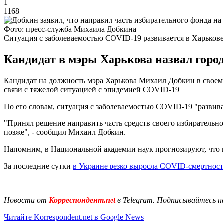
1
1168
Фото: пресс-служба Михаила Добкина
Ситуация с заболеваемостью COVID-19 развивается в Харьков
Кандидат в мэры Харькова назвал горо
Кандидат на должность мэра Харькова Михаил Добкин в своем 
связи с тяжелой ситуацией с эпидемией COVID-19
По его словам, ситуация с заболеваемостью COVID-19 "развива
"Принял решение направить часть средств своего избирательн
позже", - сообщил Михаил Добкин.
Напомним, в Национальной академии наук прогнозируют, что 
За последние сутки
в Украине резко выросла COVID-смертност
Новости от
Корреспондент.net
в Telegram. Подписывайтесь н
Читайте Korrespondent.net в Google News