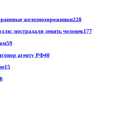
лораненые железнодорожники
228
лли: пострадали девять человек
177
сом
59
иговор агенту РФ
40
ве
15
8