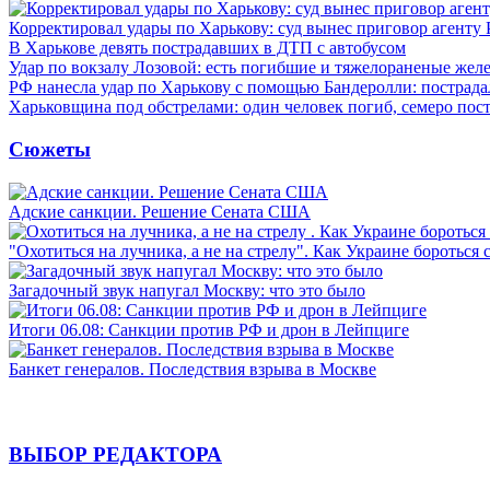
Корректировал удары по Харькову: суд вынес приговор агенту
В Харькове девять пострадавших в ДТП с автобусом
Удар по вокзалу Лозовой: есть погибшие и тяжелораненые же
РФ нанесла удар по Харькову с помощью Бандеролли: пострада
Харьковщина под обстрелами: один человек погиб, семеро пос
Сюжеты
Адские санкции. Решение Сената США
"Охотиться на лучника, а не на стрелу". Как Украине бороться 
Загадочный звук напугал Москву: что это было
Итоги 06.08: Санкции против РФ и дрон в Лейпциге
Банкет генералов. Последствия взрыва в Москве
ВЫБОР РЕДАКТОРА