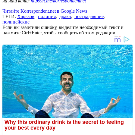
на наш канал
https://t.me/korrespondentnet
Читайте Korrespondent.net в Google News
ТЕГИ:
Харьков
,
полиция
,
драка
,
пострадавшие
,
полицейские
Если вы заметили ошибку, выделите необходимый текст и
нажмите Ctrl+Enter, чтобы сообщить об этом редакции.