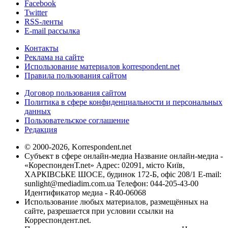
Facebook
Twitter
RSS-ленты
E-mail рассылка
Контакты
Реклама на сайте
Использование материалов korrespondent.net
Правила пользования сайтом
Договор пользования сайтом
Политика в сфере конфиденциальности и персональных
данных
Пользовательское соглашение
Редакция
© 2000-2026, Korrespondent.net
Субъект в сфере онлайн-медиа Название онлайн-медиа -
«КореспонденТ.net» Адрес: 02091, місто Київ,
ХАРКІВСЬКЕ ШОСЕ, будинок 172-Б, офіс 208/1 E-mail:
sunlight@mediadim.com.ua
Телефон: 044-205-43-00
Идентификатор медиа - R40-06068
Использование любых материалов, размещённых на
сайте, разрешается при условии ссылки на
Корреспондент.net.