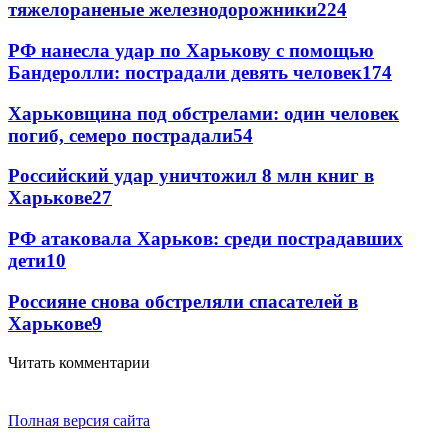
тяжелораненые железнодорожники
224
РФ нанесла удар по Харькову с помощью
Бандеролли: пострадали девять человек
174
Харьковщина под обстрелами: один человек
погиб, семеро пострадали
54
Российский удар уничтожил 8 млн книг в
Харькове
27
РФ атаковала Харьков: среди пострадавших
дети
10
Россияне снова обстреляли спасателей в
Харькове
9
Читать комментарии
Полная версия сайта