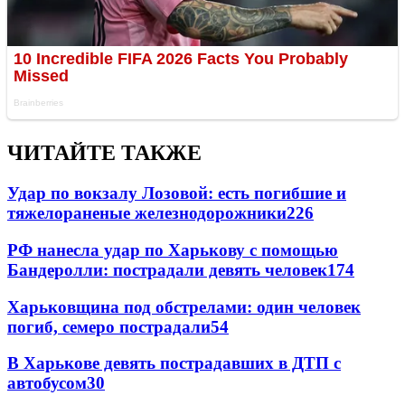
ЧИТАЙТЕ ТАКЖЕ
Удар по вокзалу Лозовой: есть погибшие и
тяжелораненые железнодорожники
226
РФ нанесла удар по Харькову с помощью
Бандеролли: пострадали девять человек
174
Харьковщина под обстрелами: один человек
погиб, семеро пострадали
54
В Харькове девять пострадавших в ДТП с
автобусом
30