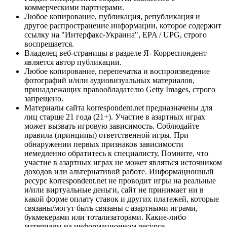
коммерческими партнерами.
Любое копирование, публикация, републикация и
другое распространение информации, которое содержит
ссылку на "Интерфакс-Украина", EPA / UPG, строго
воспрещается.
Владелец веб-страницы в разделе Я- Корреспондент
является автор публикации.
Любое копирование, перепечатка и воспроизведение
фотографий и/или аудиовизуальных материалов,
принадлежащих правообладателю Getty Images, строго
запрещено.
Материалы сайта korrespondent.net предназначены для
лиц старше 21 года (21+). Участие в азартных играх
может вызвать игровую зависимость. Соблюдайте
правила (принципы) ответственной игры. При
обнаружении первых признаков зависимости
немедленно обратитесь к специалисту. Помните, что
участие в азартных играх не может являться источником
доходов или альтернативой работе. Информационный
ресурс korrespondent.net не проводит игры на реальные
и/или виртуальные деньги, сайт не принимает ни в
какой форме оплату ставок и других платежей, которые
связаны/могут быть связаны с азартными играми,
букмекерами или тотализаторами. Какие-либо
материалы на информационном ресурсе