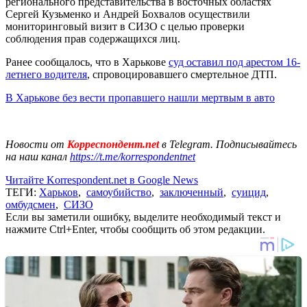
регионального представительства в восточных областях
Сергей Кузьменко и Андрей Бохвалов осуществили
мониторинговый визит в СИЗО с целью проверки
соблюдения прав содержащихся лиц.
Ранее сообщалось, что в Харькове
суд оставил под арестом 16-
летнего водителя
, спровоцировавшего смертельное ДТП.
В Харькове без вести пропавшего нашли мертвым в авто
Новости от
Корреспондент.net
в Telegram. Подписывайтесь
на наш канал
https://t.me/korrespondentnet
Читайте Korrespondent.net в Google News
ТЕГИ:
Харьков
,
самоубийство
,
заключенный
,
суицид
,
омбудсмен
,
СИЗО
Если вы заметили ошибку, выделите необходимый текст и
нажмите Ctrl+Enter, чтобы сообщить об этом редакции.