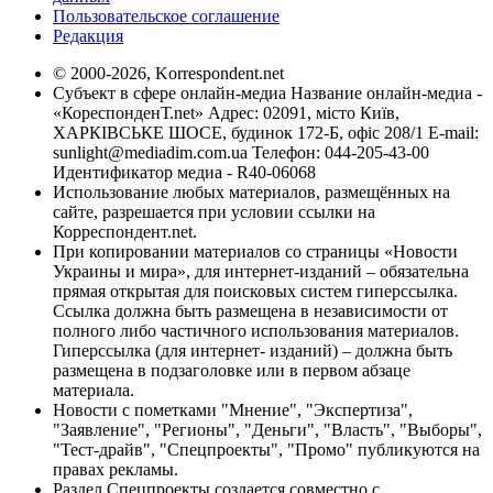
Пользовательское соглашение
Редакция
© 2000-2026, Korrespondent.net
Субъект в сфере онлайн-медиа Название онлайн-медиа -
«КореспонденТ.net» Адрес: 02091, місто Київ,
ХАРКІВСЬКЕ ШОСЕ, будинок 172-Б, офіс 208/1 E-mail:
sunlight@mediadim.com.ua
Телефон: 044-205-43-00
Идентификатор медиа - R40-06068
Использование любых материалов, размещённых на
сайте, разрешается при условии ссылки на
Корреспондент.net.
При копировании материалов со страницы «Новости
Украины и мира», для интернет-изданий – обязательна
прямая открытая для поисковых систем гиперссылка.
Ссылка должна быть размещена в независимости от
полного либо частичного использования материалов.
Гиперссылка (для интернет- изданий) – должна быть
размещена в подзаголовке или в первом абзаце
материала.
Новости с пометками "Мнение", "Экспертиза",
"Заявление", "Регионы", "Деньги", "Власть", "Выборы",
"Тест-драйв", "Спецпроекты", "Промо" публикуются на
правах рекламы.
Раздел Спецпроекты создается совместно с