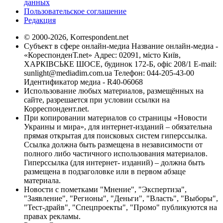
данных
Пользовательское соглашение
Редакция
© 2000-2026, Korrespondent.net
Субъект в сфере онлайн-медиа Название онлайн-медиа -
«КореспонденТ.net» Адрес: 02091, місто Київ,
ХАРКІВСЬКЕ ШОСЕ, будинок 172-Б, офіс 208/1 E-mail:
sunlight@mediadim.com.ua
Телефон: 044-205-43-00
Идентификатор медиа - R40-06068
Использование любых материалов, размещённых на
сайте, разрешается при условии ссылки на
Корреспондент.net.
При копировании материалов со страницы «Новости
Украины и мира», для интернет-изданий – обязательна
прямая открытая для поисковых систем гиперссылка.
Ссылка должна быть размещена в независимости от
полного либо частичного использования материалов.
Гиперссылка (для интернет- изданий) – должна быть
размещена в подзаголовке или в первом абзаце
материала.
Новости с пометками "Мнение", "Экспертиза",
"Заявление", "Регионы", "Деньги", "Власть", "Выборы",
"Тест-драйв", "Спецпроекты", "Промо" публикуются на
правах рекламы.