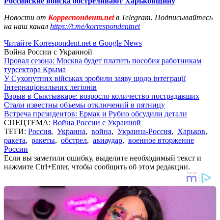
Российские войска обстреливают Харьковщину
Новости от
Корреспондент.net
в Telegram. Подписывайтесь
на наш канал
https://t.me/korrespondentnet
Читайте Korrespondent.net в Google News
Война России с Украиной
Провал сезона: Москва будет платить пособия работникам
турсектора Крыма
У Сухопутних військах зробили заяву щодо інтеграції
Інтернаціональних легіонів
Взрыв в Сыктывкаре: возросло количество пострадавших
Стали известны объемы отключений в пятницу
Встреча президентов: Ермак и Рубио обсудили детали
СПЕЦТЕМА:
Война России с Украиной
ТЕГИ:
Россия
,
Украина
,
война
,
Украина-Россия
,
Харьков
,
ракета
,
ракеты
,
обстрел
,
авиаудар
,
военное вторжение
России
Если вы заметили ошибку, выделите необходимый текст и
нажмите Ctrl+Enter, чтобы сообщить об этом редакции.