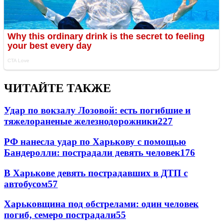
ЧИТАЙТЕ ТАКЖЕ
Удар по вокзалу Лозовой: есть погибшие и
тяжелораненые железнодорожники
227
РФ нанесла удар по Харькову с помощью
Бандеролли: пострадали девять человек
176
В Харькове девять пострадавших в ДТП с
автобусом
57
Харьковщина под обстрелами: один человек
погиб, семеро пострадали
55