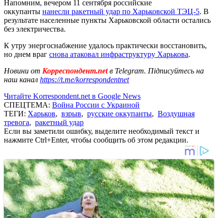
Напомним, вечером 11 сентября российские
оккупанты
нанесли ракетный удар по Харьковской ТЭЦ-5
. В
результате населенные пункты Харьковской области остались
без электричества.
К утру энергоснабжение удалось практически восстановить,
но днем враг
снова атаковал инфраструктуру Харькова
.
Новини от
Корреспондент.net
в Telegram. Підписуйтесь на
наш канал
https://t.me/korrespondentnet
Читайте Korrespondent.net в Google News
СПЕЦТЕМА:
Война России с Украиной
ТЕГИ:
Харьков
,
взрыв
,
русские оккупанты
,
Воздушная
тревога
,
ракетный удар
Если вы заметили ошибку, выделите необходимый текст и
нажмите Ctrl+Enter, чтобы сообщить об этом редакции.