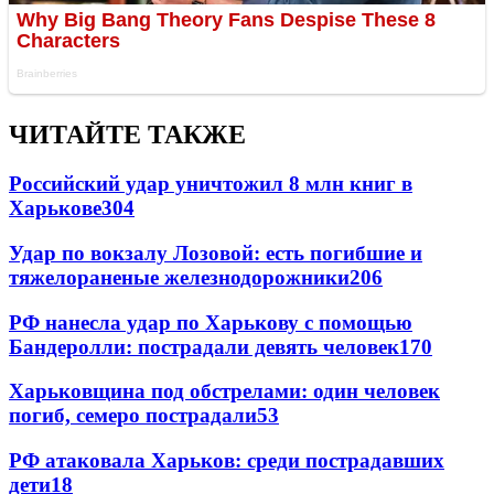
ЧИТАЙТЕ ТАКЖЕ
Российский удар уничтожил 8 млн книг в
Харькове
304
Удар по вокзалу Лозовой: есть погибшие и
тяжелораненые железнодорожники
206
РФ нанесла удар по Харькову с помощью
Бандеролли: пострадали девять человек
170
Харьковщина под обстрелами: один человек
погиб, семеро пострадали
53
РФ атаковала Харьков: среди пострадавших
дети
18