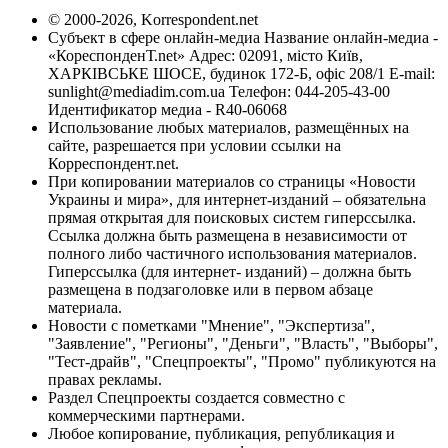
© 2000-2026, Korrespondent.net
Субъект в сфере онлайн-медиа Название онлайн-медиа -
«КореспонденТ.net» Адрес: 02091, місто Київ,
ХАРКІВСЬКЕ ШОСЕ, будинок 172-Б, офіс 208/1 E-mail:
sunlight@mediadim.com.ua
Телефон: 044-205-43-00
Идентификатор медиа - R40-06068
Использование любых материалов, размещённых на
сайте, разрешается при условии ссылки на
Корреспондент.net.
При копировании материалов со страницы «Новости
Украины и мира», для интернет-изданий – обязательна
прямая открытая для поисковых систем гиперссылка.
Ссылка должна быть размещена в независимости от
полного либо частичного использования материалов.
Гиперссылка (для интернет- изданий) – должна быть
размещена в подзаголовке или в первом абзаце
материала.
Новости с пометками "Мнение", "Экспертиза",
"Заявление", "Регионы", "Деньги", "Власть", "Выборы",
"Тест-драйв", "Спецпроекты", "Промо" публикуются на
правах рекламы.
Раздел Спецпроекты создается совместно с
коммерческими партнерами.
Любое копирование, публикация, републикация и