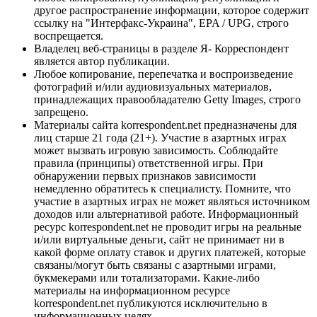
другое распространение информации, которое содержит
ссылку на "Интерфакс-Украина", EPA / UPG, строго
воспрещается.
Владелец веб-страницы в разделе Я- Корреспондент
является автор публикации.
Любое копирование, перепечатка и воспроизведение
фотографий и/или аудиовизуальных материалов,
принадлежащих правообладателю Getty Images, строго
запрещено.
Материалы сайта korrespondent.net предназначены для
лиц старше 21 года (21+). Участие в азартных играх
может вызвать игровую зависимость. Соблюдайте
правила (принципы) ответственной игры. При
обнаружении первых признаков зависимости
немедленно обратитесь к специалисту. Помните, что
участие в азартных играх не может являться источником
доходов или альтернативой работе. Информационный
ресурс korrespondent.net не проводит игры на реальные
и/или виртуальные деньги, сайт не принимает ни в
какой форме оплату ставок и других платежей, которые
связаны/могут быть связаны с азартными играми,
букмекерами или тотализаторами. Какие-либо
материалы на информационном ресурсе
korrespondent.net публикуются исключительно в
информационных целях.