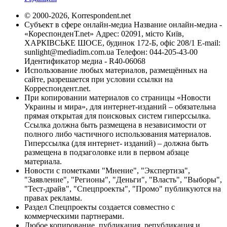
© 2000-2026, Korrespondent.net
Субъект в сфере онлайн-медиа Название онлайн-медиа -
«КореспонденТ.net» Адрес: 02091, місто Київ,
ХАРКІВСЬКЕ ШОСЕ, будинок 172-Б, офіс 208/1 E-mail:
sunlight@mediadim.com.ua
Телефон: 044-205-43-00
Идентификатор медиа - R40-06068
Использование любых материалов, размещённых на
сайте, разрешается при условии ссылки на
Корреспондент.net.
При копировании материалов со страницы «Новости
Украины и мира», для интернет-изданий – обязательна
прямая открытая для поисковых систем гиперссылка.
Ссылка должна быть размещена в независимости от
полного либо частичного использования материалов.
Гиперссылка (для интернет- изданий) – должна быть
размещена в подзаголовке или в первом абзаце
материала.
Новости с пометками "Мнение", "Экспертиза",
"Заявление", "Регионы", "Деньги", "Власть", "Выборы",
"Тест-драйв", "Спецпроекты", "Промо" публикуются на
правах рекламы.
Раздел Спецпроекты создается совместно с
коммерческими партнерами.
Любое копирование, публикация, републикация и