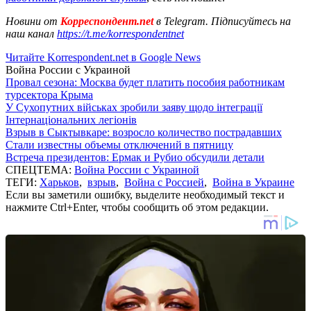
Новини от
Корреспондент.net
в Telegram. Підписуйтесь на
наш канал
https://t.me/korrespondentnet
Читайте Korrespondent.net в Google News
Война России с Украиной
Провал сезона: Москва будет платить пособия работникам
турсектора Крыма
У Сухопутних військах зробили заяву щодо інтеграції
Інтернаціональних легіонів
Взрыв в Сыктывкаре: возросло количество пострадавших
Стали известны объемы отключений в пятницу
Встреча президентов: Ермак и Рубио обсудили детали
СПЕЦТЕМА:
Война России с Украиной
ТЕГИ:
Харьков
,
взрыв
,
Война с Россией
,
Война в Украине
Если вы заметили ошибку, выделите необходимый текст и
нажмите Ctrl+Enter, чтобы сообщить об этом редакции.