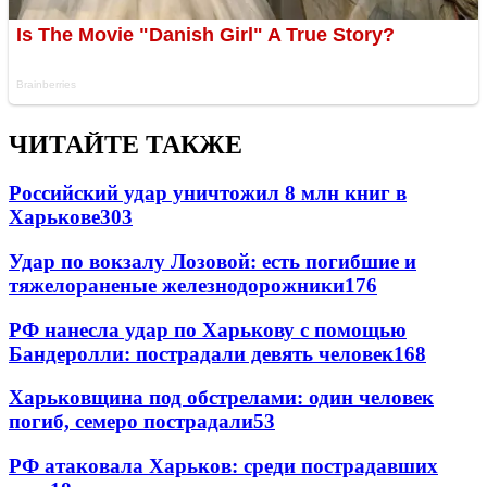
ЧИТАЙТЕ ТАКЖЕ
Российский удар уничтожил 8 млн книг в
Харькове
303
Удар по вокзалу Лозовой: есть погибшие и
тяжелораненые железнодорожники
176
РФ нанесла удар по Харькову с помощью
Бандеролли: пострадали девять человек
168
Харьковщина под обстрелами: один человек
погиб, семеро пострадали
53
РФ атаковала Харьков: среди пострадавших