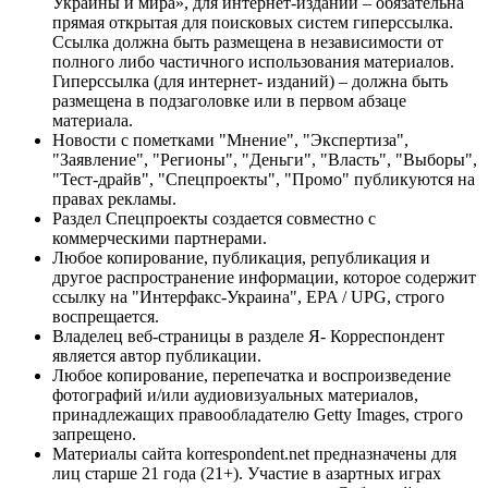
Украины и мира», для интернет-изданий – обязательна
прямая открытая для поисковых систем гиперссылка.
Ссылка должна быть размещена в независимости от
полного либо частичного использования материалов.
Гиперссылка (для интернет- изданий) – должна быть
размещена в подзаголовке или в первом абзаце
материала.
Новости с пометками "Мнение", "Экспертиза",
"Заявление", "Регионы", "Деньги", "Власть", "Выборы",
"Тест-драйв", "Спецпроекты", "Промо" публикуются на
правах рекламы.
Раздел Спецпроекты создается совместно с
коммерческими партнерами.
Любое копирование, публикация, републикация и
другое распространение информации, которое содержит
ссылку на "Интерфакс-Украина", EPA / UPG, строго
воспрещается.
Владелец веб-страницы в разделе Я- Корреспондент
является автор публикации.
Любое копирование, перепечатка и воспроизведение
фотографий и/или аудиовизуальных материалов,
принадлежащих правообладателю Getty Images, строго
запрещено.
Материалы сайта korrespondent.net предназначены для
лиц старше 21 года (21+). Участие в азартных играх