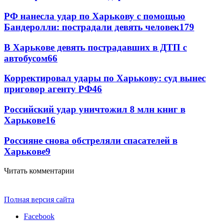
РФ нанесла удар по Харькову с помощью
Бандеролли: пострадали девять человек
179
В Харькове девять пострадавших в ДТП с
автобусом
66
Корректировал удары по Харькову: суд вынес
приговор агенту РФ
46
Российский удар уничтожил 8 млн книг в
Харькове
16
Россияне снова обстреляли спасателей в
Харькове
9
Читать комментарии
Полная версия сайта
Facebook