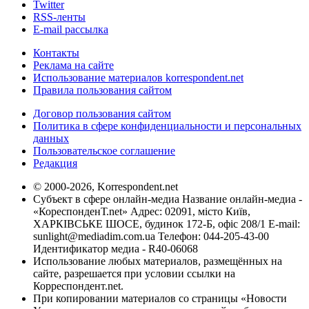
Twitter
RSS-ленты
E-mail рассылка
Контакты
Реклама на сайте
Использование материалов korrespondent.net
Правила пользования сайтом
Договор пользования сайтом
Политика в сфере конфиденциальности и персональных
данных
Пользовательское соглашение
Редакция
© 2000-2026, Korrespondent.net
Субъект в сфере онлайн-медиа Название онлайн-медиа -
«КореспонденТ.net» Адрес: 02091, місто Київ,
ХАРКІВСЬКЕ ШОСЕ, будинок 172-Б, офіс 208/1 E-mail:
sunlight@mediadim.com.ua
Телефон: 044-205-43-00
Идентификатор медиа - R40-06068
Использование любых материалов, размещённых на
сайте, разрешается при условии ссылки на
Корреспондент.net.
При копировании материалов со страницы «Новости