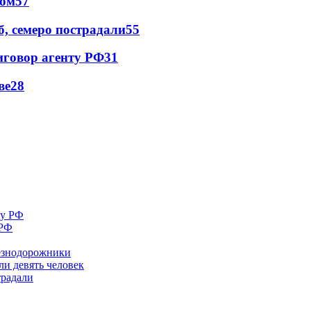
сом
57
, семеро пострадали
55
иговор агенту РФ
31
ве
28
 РФ
лезнодорожники
ли девять человек
традали