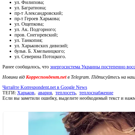
ул. Филипова;
ул. Багратиона;
пр-т Александровский;
пр-т Героев Харькова;
ул. Ощепкова;
ул. Ак. Подгорного;
пров. Снегиревский;
ул. Танкопия;
ул. Харьковских дивизий;
бульв. Б. Хмельницкого;
ул. Северина Потоцкого.
Ранее сообщалось, что
энергосистема Украины постепенно вос
Новини від
Корреспондент.net
в Telegram. Підписуйтесь на на
Читайте Korrespondent.net в Google News
ТЕГИ:
Харьков
,
авария
,
теплосеть
,
теплоснабжение
Если вы заметили ошибку, выделите необходимый текст и нажми