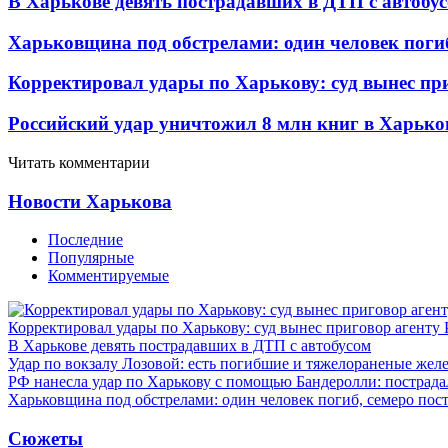
В Харькове девять пострадавших в ДТП с автобу
Харьковщина под обстрелами: один человек погиб
Корректировал удары по Харькову: суд вынес пр
Российский удар уничтожил 8 млн книг в Харько
Читать комментарии
Новости Харькова
Последние
Популярные
Комментируемые
Корректировал удары по Харькову: суд вынес приговор агенту
В Харькове девять пострадавших в ДТП с автобусом
Удар по вокзалу Лозовой: есть погибшие и тяжелораненые же
РФ нанесла удар по Харькову с помощью Бандеролли: пострада
Харьковщина под обстрелами: один человек погиб, семеро пос
Сюжеты