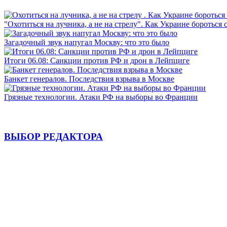
"Охотиться на лучника, а не на стрелу". Как Украине бороться 
Загадочный звук напугал Москву: что это было
Итоги 06.08: Санкции против РФ и дрон в Лейпциге
Банкет генералов. Последствия взрыва в Москве
Грязные технологии. Атаки РФ на выборы во Франции
ВЫБОР РЕДАКТОРА