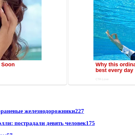
лораненые железнодорожники
227
лли: пострадали девять человек
175