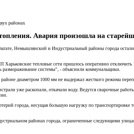
двух районах
отопления. Авария произошла на старей
льтате, Немышлянский и Индустриальный районы города остались
КП Харьковские тепловые сети пришлось оперативно отключить 
ь размораживание системы", - объяснили коммунальщики.
м районе диаметром 1000 мм не выдержал жесткого режима пере
трали уже раскопали, откачали воду. Ведутся сварочные работы.
нии.
артерий города, несущая большую нагрузку по транспортировке 
устриальном районах города, ограниченные следующими улица