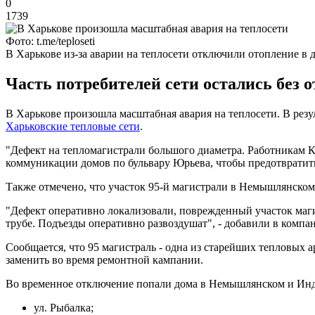
0
1739
Фото: t.me/teploseti
В Харькове из-за аварии на теплосети отключили отопление в 
Часть потребителей сети остались без 
В Харькове произошла масштабная авария на теплосети. В резу
Харьковские тепловые сети
.
"Дефект на тепломагистрали большого диаметра. Работникам 
коммуникации домов по бульвару Юрьева, чтобы предотвратит
Также отмечено, что участок 95-й магистрали в Немышлянско
"Дефект оперативно локализовали, поврежденный участок магис
трубе. Подъезды оперативно развоздушат", - добавили в компа
Сообщается, что 95 магистраль - одна из старейших тепловых 
заменить во время ремонтной кампании.
Во временное отключение попали дома в Немышлянском и Инд
ул. Рыбалка;