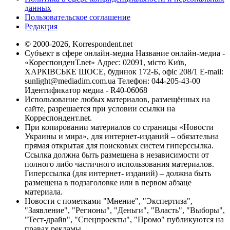
данных
Пользовательское соглашение
Редакция
© 2000-2026, Korrespondent.net
Субъект в сфере онлайн-медиа Название онлайн-медиа -
«КореспонденТ.net» Адрес: 02091, місто Київ,
ХАРКІВСЬКЕ ШОСЕ, будинок 172-Б, офіс 208/1 E-mail:
sunlight@mediadim.com.ua
Телефон: 044-205-43-00
Идентификатор медиа - R40-06068
Использование любых материалов, размещённых на
сайте, разрешается при условии ссылки на
Корреспондент.net.
При копировании материалов со страницы «Новости
Украины и мира», для интернет-изданий – обязательна
прямая открытая для поисковых систем гиперссылка.
Ссылка должна быть размещена в независимости от
полного либо частичного использования материалов.
Гиперссылка (для интернет- изданий) – должна быть
размещена в подзаголовке или в первом абзаце
материала.
Новости с пометками "Мнение", "Экспертиза",
"Заявление", "Регионы", "Деньги", "Власть", "Выборы",
"Тест-драйв", "Спецпроекты", "Промо" публикуются на
правах рекламы.