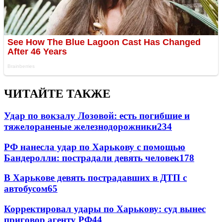
ЧИТАЙТЕ ТАКЖЕ
Удар по вокзалу Лозовой: есть погибшие и
тяжелораненые железнодорожники
234
РФ нанесла удар по Харькову с помощью
Бандеролли: пострадали девять человек
178
В Харькове девять пострадавших в ДТП с
автобусом
65
Корректировал удары по Харькову: суд вынес
приговор агенту РФ
44