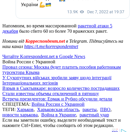
Напомним, во время массированной
ракетной атаки 5
декабря
было сбито 60 из более 70 вражеских ракет.
Новини від
Корреспондент.net
в Telegram. Підписуйтесь на
наш канал
https://t.me/korrespondentnet
Читайте Korrespondent.net в Google News
Война России с Украиной
Провал сезона: Москва будет платить пособия работникам
турсектора Крыма
У Сухопутних військах зробили заяву щодо інтеграції
Інтернаціональних легіонів
Взрыв в Сыктывкаре: возросло количество пострадавших
Стали известны объемы отключений в пятницу
Встреча президентов: Ермак и Рубио обсудили детали
СПЕЦТЕМА:
Война России с Украиной
ТЕГИ:
Харьков
,
Харьковская область
,
ракеты
,
ПВО
,
новости харькова
,
Война в Украине
,
ракетный удар
Если вы заметили ошибку, выделите необходимый текст и
нажмите Ctrl+Enter, чтобы сообщить об этом редакции.