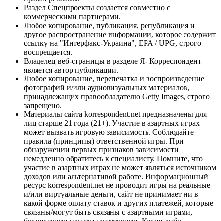
Раздел Спецпроекты создается совместно с
коммерческими партнерами.
Любое копирование, публикация, републикация и
другое распространение информации, которое содержит
ссылку на "Интерфакс-Украина", EPA / UPG, строго
воспрещается.
Владелец веб-страницы в разделе Я- Корреспондент
является автор публикации.
Любое копирование, перепечатка и воспроизведение
фотографий и/или аудиовизуальных материалов,
принадлежащих правообладателю Getty Images, строго
запрещено.
Материалы сайта korrespondent.net предназначены для
лиц старше 21 года (21+). Участие в азартных играх
может вызвать игровую зависимость. Соблюдайте
правила (принципы) ответственной игры. При
обнаружении первых признаков зависимости
немедленно обратитесь к специалисту. Помните, что
участие в азартных играх не может являться источником
доходов или альтернативой работе. Информационный
ресурс korrespondent.net не проводит игры на реальные
и/или виртуальные деньги, сайт не принимает ни в
какой форме оплату ставок и других платежей, которые
связаны/могут быть связаны с азартными играми,
букмекерами или тотализаторами. Какие-либо