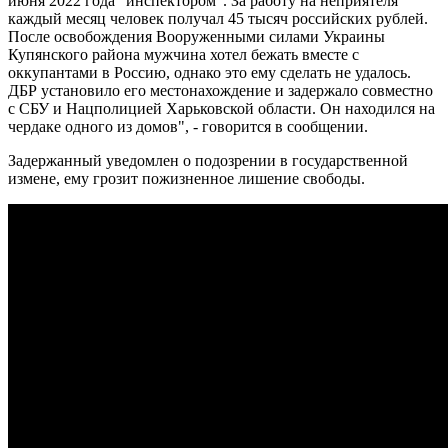
июня 2022 года "инспектором". За работу на неприятеля
каждый месяц человек получал 45 тысяч российских рублей.
После освобождения Вооруженными силами Украины
Купянского района мужчина хотел бежать вместе с
оккупантами в Россию, однако это ему сделать не удалось.
ДБР установило его местонахождение и задержало совместно
с СБУ и Нацполицией Харьковской области. Он находился на
чердаке одного из домов", - говорится в сообщении.
Задержанный уведомлен о подозрении в государственной
измене, ему грозит пожизненное лишение свободы.