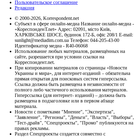
Пользовательское соглашение
Редакция
© 2000-2026, Korrespondent.net
Субъект в сфере онлайн-медиа Название онлайн-медиа -
«КореспонденТ.net» Адрес: 02091, місто Київ,
ХАРКІВСЬКЕ ШОСЕ, будинок 172-Б, офіс 208/1 E-mail:
sunlight@mediadim.com.ua
Телефон: 044-205-43-00
Идентификатор медиа - R40-06068
Использование любых материалов, размещённых на
сайте, разрешается при условии ссылки на
Корреспондент.net.
При копировании материалов со страницы «Новости
Украины и мира», для интернет-изданий – обязательна
прямая открытая для поисковых систем гиперссылка.
Ссылка должна быть размещена в независимости от
полного либо частичного использования материалов.
Гиперссылка (для интернет- изданий) – должна быть
размещена в подзаголовке или в первом абзаце
материала.
Новости с пометками "Мнение", "Экспертиза",
"Заявление", "Регионы", "Деньги", "Власть", "Выборы",
"Тест-драйв", "Спецпроекты", "Промо" публикуются на
правах рекламы.
Раздел Спецпроекты создается совместно с