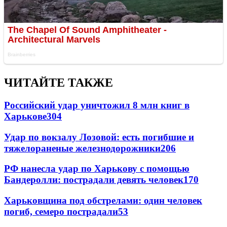
ЧИТАЙТЕ ТАКЖЕ
Российский удар уничтожил 8 млн книг в
Харькове
304
Удар по вокзалу Лозовой: есть погибшие и
тяжелораненые железнодорожники
206
РФ нанесла удар по Харькову с помощью
Бандеролли: пострадали девять человек
170
Харьковщина под обстрелами: один человек
погиб, семеро пострадали
53