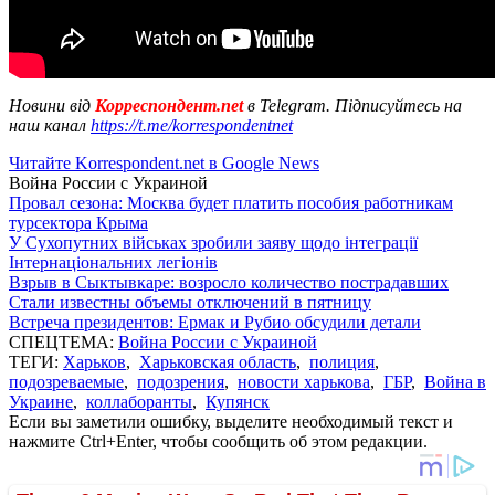
Новини від
Корреспондент.net
в Telegram. Підписуйтесь на
наш канал
https://t.me/korrespondentnet
Читайте Korrespondent.net в Google News
Война России с Украиной
Провал сезона: Москва будет платить пособия работникам
турсектора Крыма
У Сухопутних військах зробили заяву щодо інтеграції
Інтернаціональних легіонів
Взрыв в Сыктывкаре: возросло количество пострадавших
Стали известны объемы отключений в пятницу
Встреча президентов: Ермак и Рубио обсудили детали
СПЕЦТЕМА:
Война России с Украиной
ТЕГИ:
Харьков
,
Харьковская область
,
полиция
,
подозреваемые
,
подозрения
,
новости харькова
,
ГБР
,
Война в
Украине
,
коллаборанты
,
Купянск
Если вы заметили ошибку, выделите необходимый текст и
нажмите Ctrl+Enter, чтобы сообщить об этом редакции.