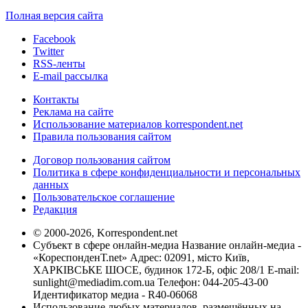
Полная версия сайта
Facebook
Twitter
RSS-ленты
E-mail рассылка
Контакты
Реклама на сайте
Использование материалов korrespondent.net
Правила пользования сайтом
Договор пользования сайтом
Политика в сфере конфиденциальности и персональных
данных
Пользовательское соглашение
Редакция
© 2000-2026, Korrespondent.net
Субъект в сфере онлайн-медиа Название онлайн-медиа -
«КореспонденТ.net» Адрес: 02091, місто Київ,
ХАРКІВСЬКЕ ШОСЕ, будинок 172-Б, офіс 208/1 E-mail:
sunlight@mediadim.com.ua
Телефон: 044-205-43-00
Идентификатор медиа - R40-06068
Использование любых материалов, размещённых на