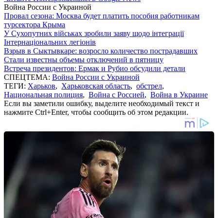
Война России с Украиной
Провал сезона: Москва будет платить пособия работникам
турсектора Крыма
У Сухопутних військах зробили заяву щодо інтеграції
Інтернаціональних легіонів
Взрыв в Сыктывкаре: возросло количество пострадавших
Стали известны объемы отключений в пятницу
Встреча президентов: Ермак и Рубио обсудили детали
СПЕЦТЕМА:
Война России с Украиной
ТЕГИ:
Харьков
,
Харьковская область
,
обстрел
,
Национальная полиция
,
Война с Россией
,
Война в Украине
Если вы заметили ошибку, выделите необходимый текст и
нажмите Ctrl+Enter, чтобы сообщить об этом редакции.