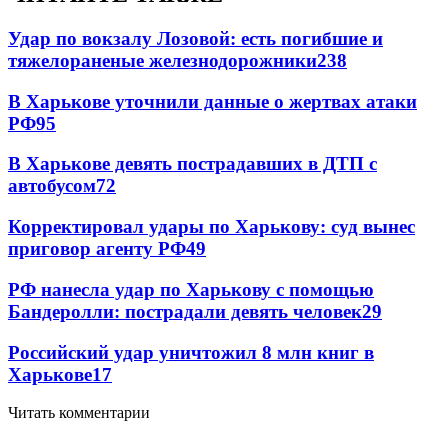
Удар по вокзалу Лозовой: есть погибшие и
тяжелораненые железнодорожники
238
В Харькове уточнили данные о жертвах атаки
РФ
95
В Харькове девять пострадавших в ДТП с
автобусом
72
Корректировал удары по Харькову: суд вынес
приговор агенту РФ
49
РФ нанесла удар по Харькову с помощью
Бандеролли: пострадали девять человек
29
Российский удар уничтожил 8 млн книг в
Харькове
17
Читать комментарии