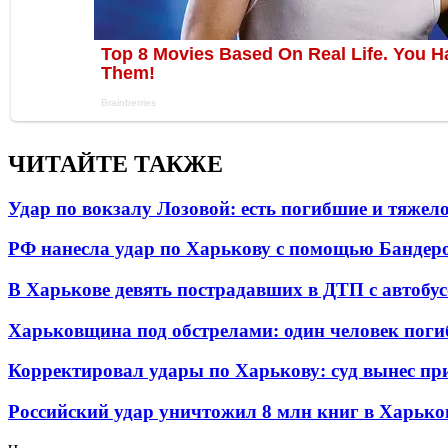
ЧИТАЙТЕ ТАКЖЕ
Удар по вокзалу Лозовой: есть погибшие и тяже
РФ нанесла удар по Харькову с помощью Бандеро
В Харькове девять пострадавших в ДТП с автобу
Харьковщина под обстрелами: один человек погиб
Корректировал удары по Харькову: суд вынес пр
Российский удар уничтожил 8 млн книг в Харько