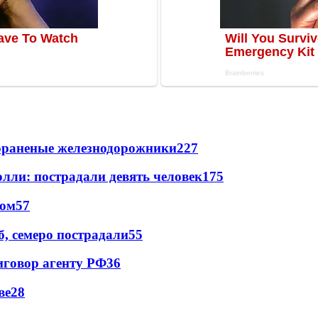
лораненые железнодорожники
227
лли: пострадали девять человек
175
сом
57
, семеро пострадали
55
иговор агенту РФ
36
ве
28