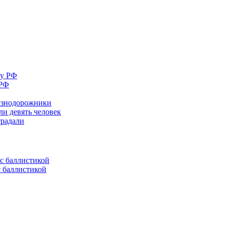
 РФ
лезнодорожники
ли девять человек
традали
с баллистикой