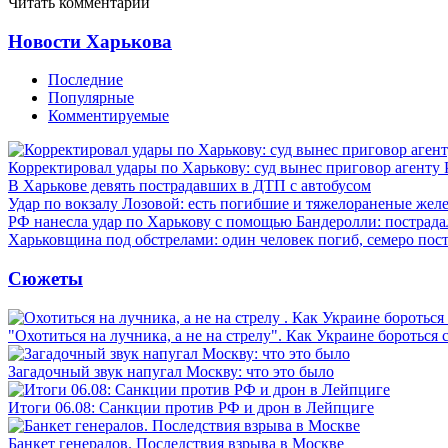
Читать комментарии
Новости Харькова
Последние
Популярные
Комментируемые
Корректировал удары по Харькову: суд вынес приговор агенту
В Харькове девять пострадавших в ДТП с автобусом
Удар по вокзалу Лозовой: есть погибшие и тяжелораненые же
РФ нанесла удар по Харькову с помощью Бандеролли: пострада
Харьковщина под обстрелами: один человек погиб, семеро пос
Сюжеты
"Охотиться на лучника, а не на стрелу". Как Украине бороться 
Загадочный звук напугал Москву: что это было
Итоги 06.08: Санкции против РФ и дрон в Лейпциге
Банкет генералов. Последствия взрыва в Москве