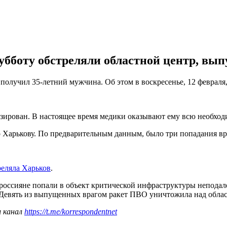
убботу обстреляли областной центр, выпу
 получил 35-летний мужчина. Об этом в воскресенье, 12 февраля
изирован. В настоящее время медики оказывают ему всю необхо
о Харькову. По предварительным данным, было три попадания вр
реляла Харьков
.
россияне попали в объект критической инфраструктуры неподале
 Девять из выпущенных врагом ракет ПВО уничтожила над обла
ш канал
https://t.me/korrespondentnet