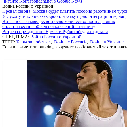
Читайте Korrespondent.net в Google News
Война России с Украиной
Провал сезона: Москва будет платить пособия работникам тур
У Сухопутних військах зробили заяву щодо інтеграції Інтернац
Взрыв в Сыктывкаре: возросло количество пострадавших
Стали известны объемы отключений в пятницу
Встреча президентов: Ермак и Рубио обсудили детали
СПЕЦТЕМА:
Война России с Украиной
ТЕГИ:
Харьков
,
обстрел
,
Война с Россией
,
Война в Украине
Если вы заметили ошибку, выделите необходимый текст и нажми