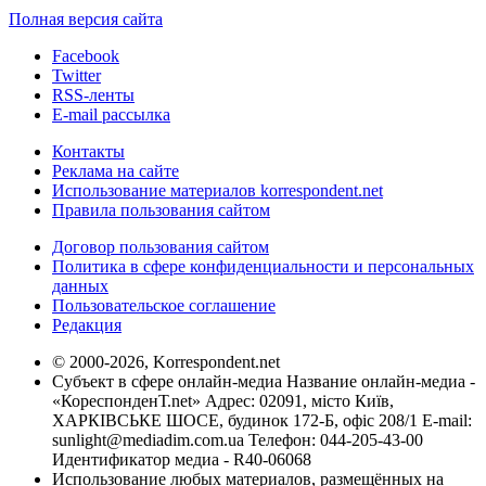
Полная версия сайта
Facebook
Twitter
RSS-ленты
E-mail рассылка
Контакты
Реклама на сайте
Использование материалов korrespondent.net
Правила пользования сайтом
Договор пользования сайтом
Политика в сфере конфиденциальности и персональных
данных
Пользовательское соглашение
Редакция
© 2000-2026, Korrespondent.net
Субъект в сфере онлайн-медиа Название онлайн-медиа -
«КореспонденТ.net» Адрес: 02091, місто Київ,
ХАРКІВСЬКЕ ШОСЕ, будинок 172-Б, офіс 208/1 E-mail:
sunlight@mediadim.com.ua
Телефон: 044-205-43-00
Идентификатор медиа - R40-06068
Использование любых материалов, размещённых на