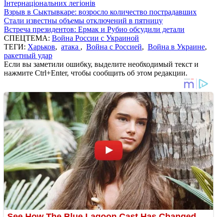
Інтернаціональних легіонів
Взрыв в Сыктывкаре: возросло количество пострадавших
Стали известны объемы отключений в пятницу
Встреча президентов: Ермак и Рубио обсудили детали
СПЕЦТЕМА:
Война России с Украиной
ТЕГИ:
Харьков
,
атака
,
Война с Россией
,
Война в Украине
,
ракетный удар
Если вы заметили ошибку, выделите необходимый текст и
нажмите Ctrl+Enter, чтобы сообщить об этом редакции.