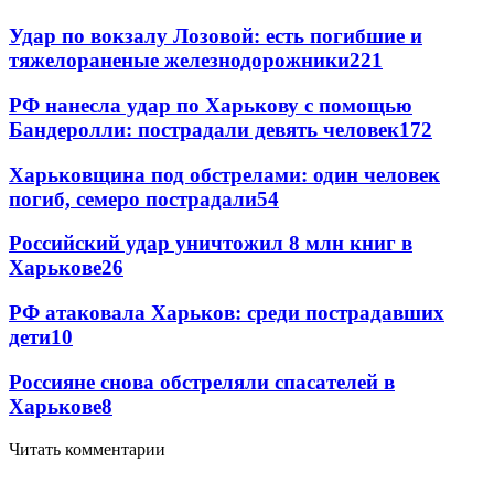
Удар по вокзалу Лозовой: есть погибшие и
тяжелораненые железнодорожники
221
РФ нанесла удар по Харькову с помощью
Бандеролли: пострадали девять человек
172
Харьковщина под обстрелами: один человек
погиб, семеро пострадали
54
Российский удар уничтожил 8 млн книг в
Харькове
26
РФ атаковала Харьков: среди пострадавших
дети
10
Россияне снова обстреляли спасателей в
Харькове
8
Читать комментарии