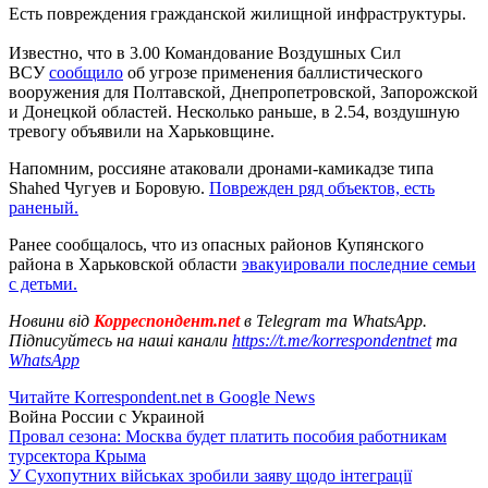
Есть повреждения гражданской жилищной инфраструктуры.
Известно, что в 3.00 Командование Воздушных Сил
ВСУ
сообщило
об угрозе применения баллистического
вооружения для Полтавской, Днепропетровской, Запорожской
и Донецкой областей. Несколько раньше, в 2.54, воздушную
тревогу объявили на Харьковщине.
Напомним, россияне атаковали дронами-камикадзе типа
Shahed Чугуев и Боровую.
Поврежден ряд объектов, есть
раненый.
Ранее сообщалось, что из опасных районов Купянского
района в Харьковской области
эвакуировали последние семьи
с детьми.
Новини від
Корреспондент.net
в Telegram та WhatsApp.
Підписуйтесь на наші канали
https://t.me/korrespondentnet
та
WhatsApp
Читайте Korrespondent.net в Google News
Война России с Украиной
Провал сезона: Москва будет платить пособия работникам
турсектора Крыма
У Сухопутних військах зробили заяву щодо інтеграції