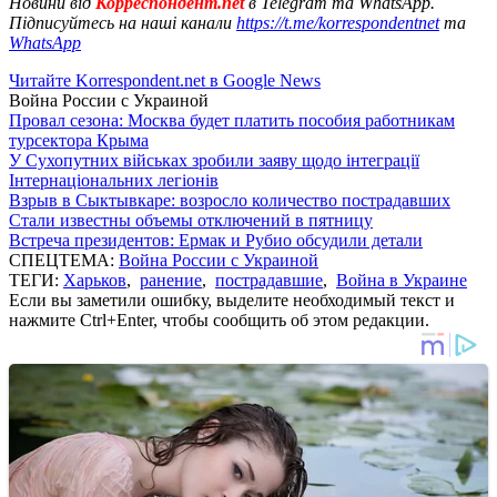
Новини від
Корреспондент.net
в Telegram та WhatsApp.
Підписуйтесь на наші канали
https://t.me/korrespondentnet
та
WhatsApp
Читайте Korrespondent.net в Google News
Война России с Украиной
Провал сезона: Москва будет платить пособия работникам
турсектора Крыма
У Сухопутних військах зробили заяву щодо інтеграції
Інтернаціональних легіонів
Взрыв в Сыктывкаре: возросло количество пострадавших
Стали известны объемы отключений в пятницу
Встреча президентов: Ермак и Рубио обсудили детали
СПЕЦТЕМА:
Война России с Украиной
ТЕГИ:
Харьков
,
ранение
,
пострадавшие
,
Война в Украине
Если вы заметили ошибку, выделите необходимый текст и
нажмите Ctrl+Enter, чтобы сообщить об этом редакции.