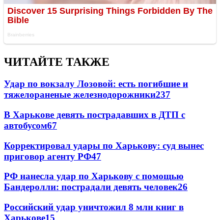
ЧИТАЙТЕ ТАКЖЕ
Удар по вокзалу Лозовой: есть погибшие и
тяжелораненые железнодорожники
237
В Харькове девять пострадавших в ДТП с
автобусом
67
Корректировал удары по Харькову: суд вынес
приговор агенту РФ
47
РФ нанесла удар по Харькову с помощью
Бандеролли: пострадали девять человек
26
Российский удар уничтожил 8 млн книг в
Харькове
15