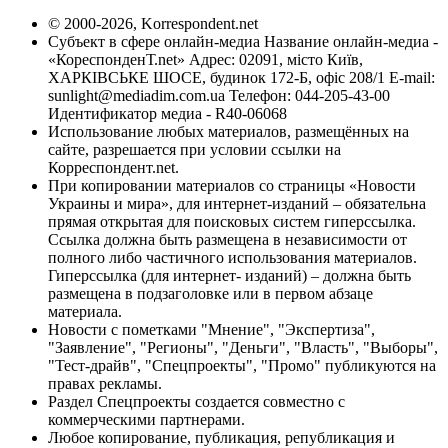
© 2000-2026, Korrespondent.net
Субъект в сфере онлайн-медиа Название онлайн-медиа -
«КореспонденТ.net» Адрес: 02091, місто Київ,
ХАРКІВСЬКЕ ШОСЕ, будинок 172-Б, офіс 208/1 E-mail:
sunlight@mediadim.com.ua
Телефон: 044-205-43-00
Идентификатор медиа - R40-06068
Использование любых материалов, размещённых на
сайте, разрешается при условии ссылки на
Корреспондент.net.
При копировании материалов со страницы «Новости
Украины и мира», для интернет-изданий – обязательна
прямая открытая для поисковых систем гиперссылка.
Ссылка должна быть размещена в независимости от
полного либо частичного использования материалов.
Гиперссылка (для интернет- изданий) – должна быть
размещена в подзаголовке или в первом абзаце
материала.
Новости с пометками "Мнение", "Экспертиза",
"Заявление", "Регионы", "Деньги", "Власть", "Выборы",
"Тест-драйв", "Спецпроекты", "Промо" публикуются на
правах рекламы.
Раздел Спецпроекты создается совместно с
коммерческими партнерами.
Любое копирование, публикация, републикация и