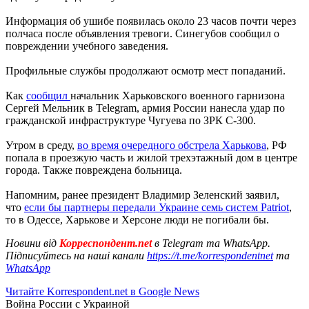
Информация об ушибе появилась около 23 часов почти через
полчаса после объявления тревоги. Синегубов сообщил о
повреждении учебного заведения.
Профильные службы продолжают осмотр мест попаданий.
Как
сообщил
начальник Харьковского военного гарнизона
Сергей Мельник в Telegram, армия России нанесла удар по
гражданской инфраструктуре Чугуева по ЗРК С-300.
Утром в среду,
во время очередного обстрела Харькова
, РФ
попала в проезжую часть и жилой трехэтажный дом в центре
города. Также повреждена больница.
Напомним, ранее президент Владимир Зеленский заявил,
что
если бы партнеры передали Украине семь систем Patriot
,
то в Одессе, Харькове и Херсоне люди не погибали бы.
Новини від
Корреспондент.net
в Telegram та WhatsApp.
Підписуйтесь на наші канали
https://t.me/korrespondentnet
та
WhatsApp
Читайте Korrespondent.net в Google News
Война России с Украиной