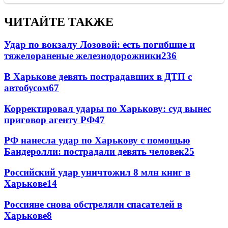
ЧИТАЙТЕ ТАКЖЕ
Удар по вокзалу Лозовой: есть погибшие и
тяжелораненые железнодорожники
236
В Харькове девять пострадавших в ДТП с
автобусом
67
Корректировал удары по Харькову: суд вынес
приговор агенту РФ
47
РФ нанесла удар по Харькову с помощью
Бандеролли: пострадали девять человек
25
Российский удар уничтожил 8 млн книг в
Харькове
14
Россияне снова обстреляли спасателей в
Харькове
8