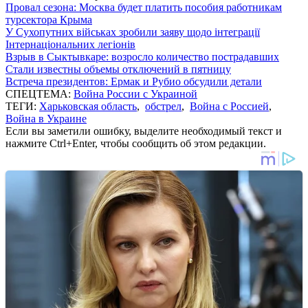
Провал сезона: Москва будет платить пособия работникам
турсектора Крыма
У Сухопутних військах зробили заяву щодо інтеграції
Інтернаціональних легіонів
Взрыв в Сыктывкаре: возросло количество пострадавших
Стали известны объемы отключений в пятницу
Встреча президентов: Ермак и Рубио обсудили детали
СПЕЦТЕМА:
Война России с Украиной
ТЕГИ:
Харьковская область
,
обстрел
,
Война с Россией
,
Война в Украине
Если вы заметили ошибку, выделите необходимый текст и
нажмите Ctrl+Enter, чтобы сообщить об этом редакции.