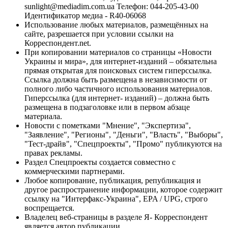
sunlight@mediadim.com.ua
Телефон: 044-205-43-00
Идентификатор медиа - R40-06068
Использование любых материалов, размещённых на
сайте, разрешается при условии ссылки на
Корреспондент.net.
При копировании материалов со страницы «Новости
Украины и мира», для интернет-изданий – обязательна
прямая открытая для поисковых систем гиперссылка.
Ссылка должна быть размещена в независимости от
полного либо частичного использования материалов.
Гиперссылка (для интернет- изданий) – должна быть
размещена в подзаголовке или в первом абзаце
материала.
Новости с пометками "Мнение", "Экспертиза",
"Заявление", "Регионы", "Деньги", "Власть", "Выборы",
"Тест-драйв", "Спецпроекты", "Промо" публикуются на
правах рекламы.
Раздел Спецпроекты создается совместно с
коммерческими партнерами.
Любое копирование, публикация, републикация и
другое распространение информации, которое содержит
ссылку на "Интерфакс-Украина", EPA / UPG, строго
воспрещается.
Владелец веб-страницы в разделе Я- Корреспондент
является автор публикации.