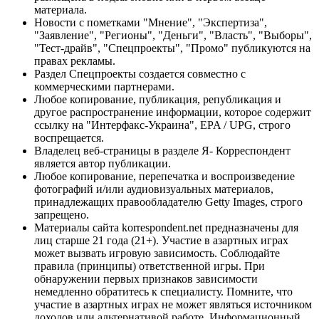
материала.
Новости с пометками "Мнение", "Экспертиза",
"Заявление", "Регионы", "Деньги", "Власть", "Выборы",
"Тест-драйв", "Спецпроекты", "Промо" публикуются на
правах рекламы.
Раздел Спецпроекты создается совместно с
коммерческими партнерами.
Любое копирование, публикация, републикация и
другое распространение информации, которое содержит
ссылку на "Интерфакс-Украина", EPA / UPG, строго
воспрещается.
Владелец веб-страницы в разделе Я- Корреспондент
является автор публикации.
Любое копирование, перепечатка и воспроизведение
фотографий и/или аудиовизуальных материалов,
принадлежащих правообладателю Getty Images, строго
запрещено.
Материалы сайта korrespondent.net предназначены для
лиц старше 21 года (21+). Участие в азартных играх
может вызвать игровую зависимость. Соблюдайте
правила (принципы) ответственной игры. При
обнаружении первых признаков зависимости
немедленно обратитесь к специалисту. Помните, что
участие в азартных играх не может являться источником
доходов или альтернативой работе. Информационный