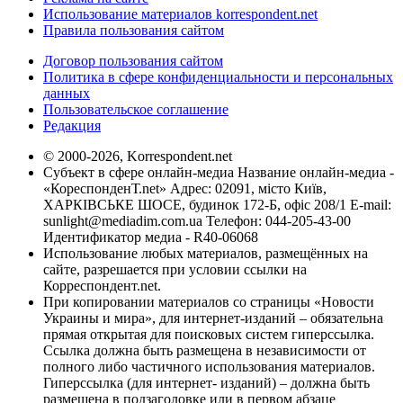
Использование материалов korrespondent.net
Правила пользования сайтом
Договор пользования сайтом
Политика в сфере конфиденциальности и персональных
данных
Пользовательское соглашение
Редакция
© 2000-2026, Korrespondent.net
Субъект в сфере онлайн-медиа Название онлайн-медиа -
«КореспонденТ.net» Адрес: 02091, місто Київ,
ХАРКІВСЬКЕ ШОСЕ, будинок 172-Б, офіс 208/1 E-mail:
sunlight@mediadim.com.ua
Телефон: 044-205-43-00
Идентификатор медиа - R40-06068
Использование любых материалов, размещённых на
сайте, разрешается при условии ссылки на
Корреспондент.net.
При копировании материалов со страницы «Новости
Украины и мира», для интернет-изданий – обязательна
прямая открытая для поисковых систем гиперссылка.
Ссылка должна быть размещена в независимости от
полного либо частичного использования материалов.
Гиперссылка (для интернет- изданий) – должна быть
размещена в подзаголовке или в первом абзаце