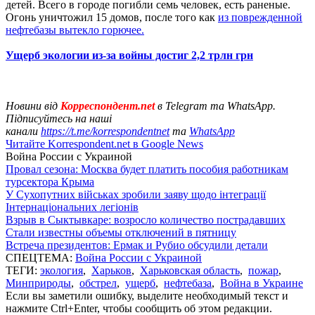
детей. Всего в городе погибли семь человек, есть раненые.
Огонь уничтожил 15 домов, после того как
из поврежденной
нефтебазы вытекло горючее.
Ущерб экологии из-за войны достиг 2,2 трлн грн
Новини від
Корреспондент.net
в Telegram та WhatsApp.
Підписуйтесь на наші
канали
https://t.me/korrespondentnet
та
WhatsApp
Читайте Korrespondent.net в Google News
Война России с Украиной
Провал сезона: Москва будет платить пособия работникам
турсектора Крыма
У Сухопутних військах зробили заяву щодо інтеграції
Інтернаціональних легіонів
Взрыв в Сыктывкаре: возросло количество пострадавших
Стали известны объемы отключений в пятницу
Встреча президентов: Ермак и Рубио обсудили детали
СПЕЦТЕМА:
Война России с Украиной
ТЕГИ:
экология
,
Харьков
,
Харьковская область
,
пожар
,
Минприроды
,
обстрел
,
ущерб
,
нефтебаза
,
Война в Украине
Если вы заметили ошибку, выделите необходимый текст и
нажмите Ctrl+Enter, чтобы сообщить об этом редакции.