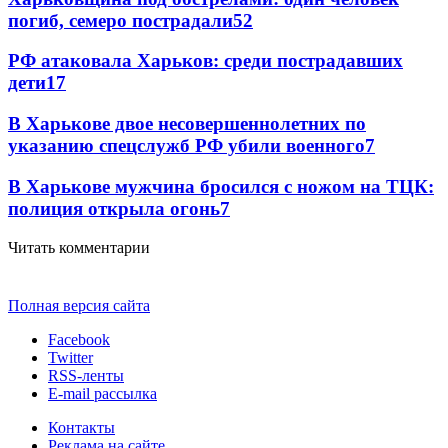
погиб, семеро пострадали
52
РФ атаковала Харьков: среди пострадавших
дети
17
В Харькове двое несовершеннолетних по
указанию спецслужб РФ убили военного
7
В Харькове мужчина бросился с ножом на ТЦК:
полиция открыла огонь
7
Читать комментарии
Полная версия сайта
Facebook
Twitter
RSS-ленты
E-mail рассылка
Контакты
Реклама на сайте