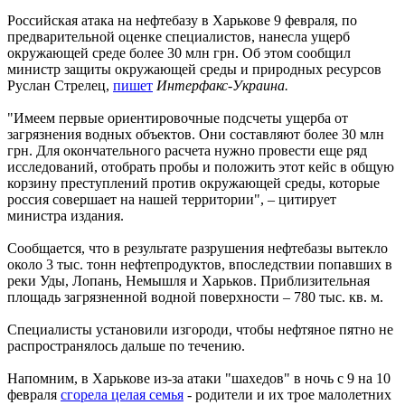
Российская атака на нефтебазу в Харькове 9 февраля, по
предварительной оценке специалистов, нанесла ущерб
окружающей среде более 30 млн грн. Об этом сообщил
министр защиты окружающей среды и природных ресурсов
Руслан Стрелец,
пишет
Интерфакс-Украина.
"Имеем первые ориентировочные подсчеты ущерба от
загрязнения водных объектов. Они составляют более 30 млн
грн. Для окончательного расчета нужно провести еще ряд
исследований, отобрать пробы и положить этот кейс в общую
корзину преступлений против окружающей среды, которые
россия совершает на нашей территории", – цитирует
министра издания.
Сообщается, что в результате разрушения нефтебазы вытекло
около 3 тыс. тонн нефтепродуктов, впоследствии попавших в
реки Уды, Лопань, Немышля и Харьков. Приблизительная
площадь загрязненной водной поверхности – 780 тыс. кв. м.
Специалисты установили изгороди, чтобы нефтяное пятно не
распространялось дальше по течению.
Напомним, в Харькове из-за атаки "шахедов" в ночь с 9 на 10
февраля
сгорела целая семья
- родители и их трое малолетних