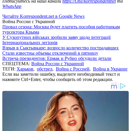
Підписуйтесь на наші канали
https://t.me/korrespondentnet
та
WhatsApp
Читайте Korrespondent.net в Google News
Война России с Украиной
Провал сезона: Москва будет платить пособия работникам
турсектора Крыма
У Сухопутних військах зробили заяву щодо інтеграції
Інтернаціональних легіонів
Взрыв в Сыктывкаре: возросло количество пострадавших
Стали известны объемы отключений в пятницу
Встреча президентов: Ермак и Рубио обсудили детали
СПЕЦТЕМА:
Война России с Украиной
ТЕГИ:
Харьков
,
обстрел
,
Война с Россией
,
Война в Украине
Если вы заметили ошибку, выделите необходимый текст и
нажмите Ctrl+Enter, чтобы сообщить об этом редакции.