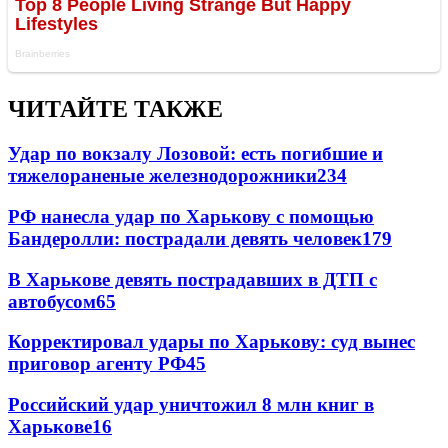
ЧИТАЙТЕ ТАКЖЕ
Удар по вокзалу Лозовой: есть погибшие и
тяжелораненые железнодорожники
234
РФ нанесла удар по Харькову с помощью
Бандеролли: пострадали девять человек
179
В Харькове девять пострадавших в ДТП с
автобусом
65
Корректировал удары по Харькову: суд вынес
приговор агенту РФ
45
Российский удар уничтожил 8 млн книг в
Харькове
16