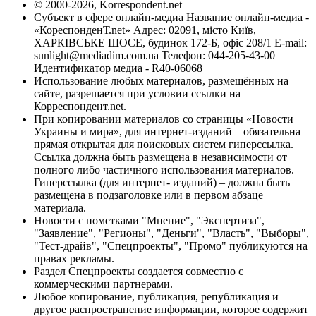
© 2000-2026, Korrespondent.net
Субъект в сфере онлайн-медиа Название онлайн-медиа -
«КореспонденТ.net» Адрес: 02091, місто Київ,
ХАРКІВСЬКЕ ШОСЕ, будинок 172-Б, офіс 208/1 E-mail:
sunlight@mediadim.com.ua
Телефон: 044-205-43-00
Идентификатор медиа - R40-06068
Использование любых материалов, размещённых на
сайте, разрешается при условии ссылки на
Корреспондент.net.
При копировании материалов со страницы «Новости
Украины и мира», для интернет-изданий – обязательна
прямая открытая для поисковых систем гиперссылка.
Ссылка должна быть размещена в независимости от
полного либо частичного использования материалов.
Гиперссылка (для интернет- изданий) – должна быть
размещена в подзаголовке или в первом абзаце
материала.
Новости с пометками "Мнение", "Экспертиза",
"Заявление", "Регионы", "Деньги", "Власть", "Выборы",
"Тест-драйв", "Спецпроекты", "Промо" публикуются на
правах рекламы.
Раздел Спецпроекты создается совместно с
коммерческими партнерами.
Любое копирование, публикация, републикация и
другое распространение информации, которое содержит