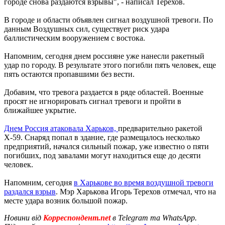
городе снова раздаются взрывы", - написал Терехов.
В городе и области объявлен сигнал воздушной тревоги. По
данным Воздушных сил, существует риск удара
баллистическим вооружением с востока.
Напомним, сегодня днем россияне уже нанесли ракетный
удар по городу. В результате этого погибли пять человек, еще
пять остаются пропавшими без вести.
Добавим, что тревога раздается в ряде областей. Военные
просят не игнорировать сигнал тревоги и пройти в
ближайшее укрытие.
Днем Россия атаковала Харьков,
предварительно ракетой
Х-59. Снаряд попал в здание, где размещалось несколько
предприятий, начался сильный пожар, уже известно о пяти
погибших, под завалами могут находиться еще до десяти
человек.
Напомним, сегодня
в Харькове во время воздушной тревоги
раздался взрыв
. Мэр Харькова Игорь Терехов отмечал, что на
месте удара возник большой пожар.
Новини від
Корреспондент.net
в Telegram та WhatsApp.