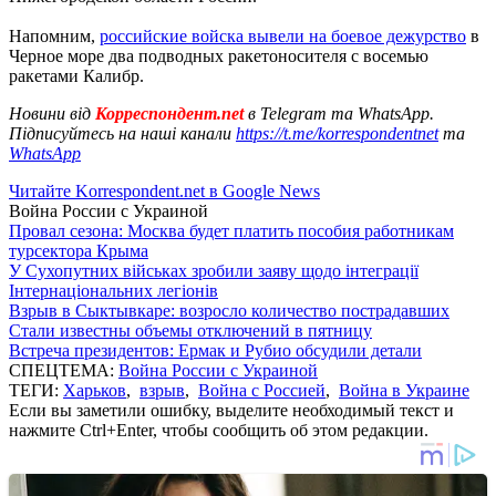
Напомним,
российские войска вывели на боевое дежурство
в
Черное море два подводных ракетоносителя с восемью
ракетами Калибр.
Новини від
Корреспондент.net
в Telegram та WhatsApp.
Підписуйтесь на наші канали
https://t.me/korrespondentnet
та
WhatsApp
Читайте Korrespondent.net в Google News
Война России с Украиной
Провал сезона: Москва будет платить пособия работникам
турсектора Крыма
У Сухопутних військах зробили заяву щодо інтеграції
Інтернаціональних легіонів
Взрыв в Сыктывкаре: возросло количество пострадавших
Стали известны объемы отключений в пятницу
Встреча президентов: Ермак и Рубио обсудили детали
СПЕЦТЕМА:
Война России с Украиной
ТЕГИ:
Харьков
,
взрыв
,
Война с Россией
,
Война в Украине
Если вы заметили ошибку, выделите необходимый текст и
нажмите Ctrl+Enter, чтобы сообщить об этом редакции.