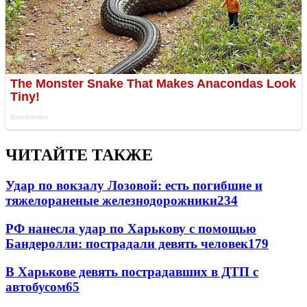
ЧИТАЙТЕ ТАКЖЕ
Удар по вокзалу Лозовой: есть погибшие и
тяжелораненые железнодорожники
234
РФ нанесла удар по Харькову с помощью
Бандеролли: пострадали девять человек
179
В Харькове девять пострадавших в ДТП с
автобусом
65