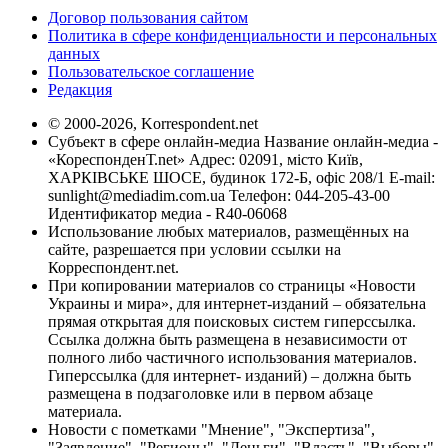
Договор пользования сайтом
Политика в сфере конфиденциальности и персональных
данных
Пользовательское соглашение
Редакция
© 2000-2026, Korrespondent.net
Субъект в сфере онлайн-медиа Название онлайн-медиа -
«КореспонденТ.net» Адрес: 02091, місто Київ,
ХАРКІВСЬКЕ ШОСЕ, будинок 172-Б, офіс 208/1 E-mail:
sunlight@mediadim.com.ua
Телефон: 044-205-43-00
Идентификатор медиа - R40-06068
Использование любых материалов, размещённых на
сайте, разрешается при условии ссылки на
Корреспондент.net.
При копировании материалов со страницы «Новости
Украины и мира», для интернет-изданий – обязательна
прямая открытая для поисковых систем гиперссылка.
Ссылка должна быть размещена в независимости от
полного либо частичного использования материалов.
Гиперссылка (для интернет- изданий) – должна быть
размещена в подзаголовке или в первом абзаце
материала.
Новости с пометками "Мнение", "Экспертиза",
"Заявление", "Регионы", "Деньги", "Власть", "Выборы",